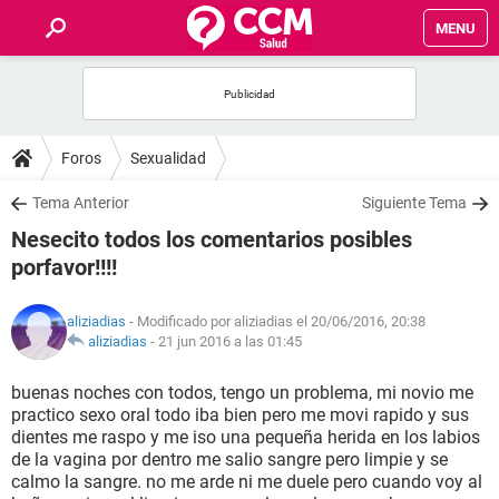
MENU
INICIO
FOROS
Foros
Sexualidad
SALUD
Tema Anterior
Siguiente Tema
Nesecito todos los comentarios posibles
FAMILIA
porfavor!!!!
NUTRICIÓN
aliziadias
- Modificado por aliziadias el 20/06/2016, 20:38
aliziadias
-
21 jun 2016 a las 01:45
BIENESTAR
buenas noches con todos, tengo un problema, mi novio me
practico sexo oral todo iba bien pero me movi rapido y sus
SEXUALIDAD
dientes me raspo y me iso una pequeña herida en los labios
de la vagina por dentro me salio sangre pero limpie y se
calmo la sangre. no me arde ni me duele pero cuando voy al
GLOSARIO