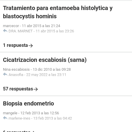
Tratamiento para entamoeba histolytica y
blastocystis hominis
marcecor
-
11 abr 2015 a las 21:24
DRA. MARNET
-
11 abr 2015 a las 23:26
1 respuesta
Cicatrizacion escabiosis (sarna)
Nina escabiosis
-
13 dic 2010 a las 09:28
Anasofia
-
22 may 2022 a las 23:11
57 respuestas
Biopsia endometrio
mangele
-
12 feb 2013 a las 12:56
marlene-ines
-
13 feb 2013 a las 04:42