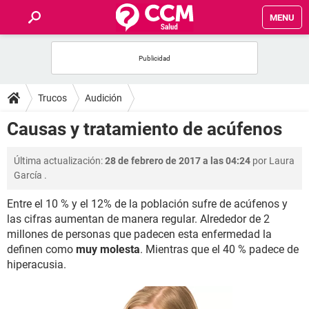
MENU
INICIO
FOROS
Trucos
Audición
SALUD
Causas y tratamiento de acúfenos
FAMILIA
Última actualización:
28 de febrero de 2017 a las 04:24
por
Laura
García
.
NUTRICIÓN
Entre el 10 % y el 12% de la población sufre de acúfenos y
las cifras aumentan de manera regular. Alrededor de 2
BIENESTAR
millones de personas que padecen esta enfermedad la
definen como
muy molesta
. Mientras que el 40 % padece de
SEXUALIDAD
hiperacusia.
GLOSARIO