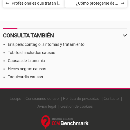
Profesionales que tratan los
¿Cómo protegerse de la
problemas de audición
contaminación acústica?
CONSULTA TAMBIÉN
Erisipela: contagio, síntomas y tratamiento
Tobillos hinchados causas
Causas de la anemia
Heces negras causas
Taquicardia causas
Equipo
Condiciones de uso
Política de privacidad
Contacto
Aviso legal
Gestión de cookies