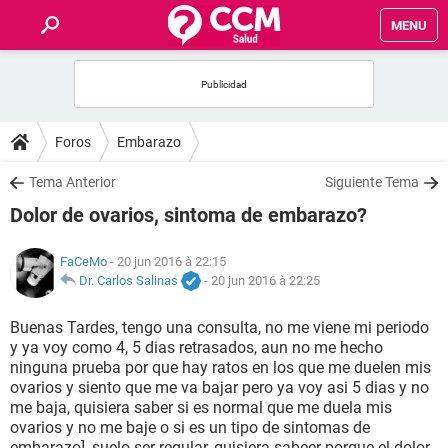
MENU
INICIO
FORUMS
Foros
Embarazo
SALUD
Tema Anterior
Siguiente Tema
Dolor de ovarios, sintoma de embarazo?
FAMILIA
FaCeMo
- 20 jun 2016 à 22:15
NUTRICIÓN
Dr. Carlos Salinas
-
20 jun 2016 à 22:25
Buenas Tardes, tengo una consulta, no me viene mi periodo
BIENESTAR
y ya voy como 4, 5 dias retrasados, aun no me hecho
ninguna prueba por que hay ratos en los que me duelen mis
SEXUALIDAD
ovarios y siento que me va bajar pero ya voy asi 5 dias y no
me baja, quisiera saber si es normal que me duela mis
ovarios y no me baje o si es un tipo de sintomas de
GLOSARIO
embarazo], suelo ser regular, quisiera sabeer porque el dolor