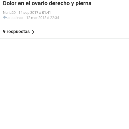
Dolor en el ovario derecho y pierna
Nuria20
-
14 sep 2017 à 01:41
c-salinas
-
12 mar 2018 à 22:34
9 respuestas