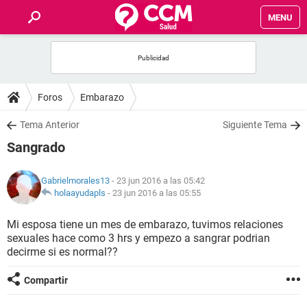
MENU
INICIO
FOROS
Foros
Embarazo
SALUD
Tema Anterior
Siguiente Tema
Sangrado
FAMILIA
Gabrielmorales13
- 23 jun 2016 a las 05:42
NUTRICIÓN
holaayudapls
-
23 jun 2016 a las 05:55
Mi esposa tiene un mes de embarazo, tuvimos relaciones
BIENESTAR
sexuales hace como 3 hrs y empezo a sangrar podrian
decirme si es normal??
SEXUALIDAD
Compartir
GLOSARIO