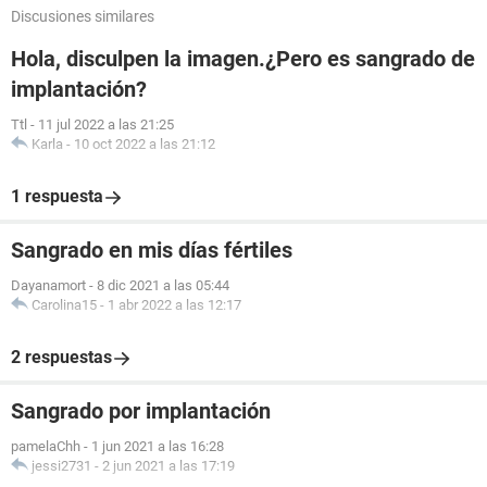
Discusiones similares
Hola, disculpen la imagen.¿Pero es sangrado de
implantación?
Ttl
-
11 jul 2022 a las 21:25
Karla
-
10 oct 2022 a las 21:12
1 respuesta
Sangrado en mis días fértiles
Dayanamort
-
8 dic 2021 a las 05:44
Carolina15
-
1 abr 2022 a las 12:17
2 respuestas
Sangrado por implantación
pamelaChh
-
1 jun 2021 a las 16:28
jessi2731
-
2 jun 2021 a las 17:19