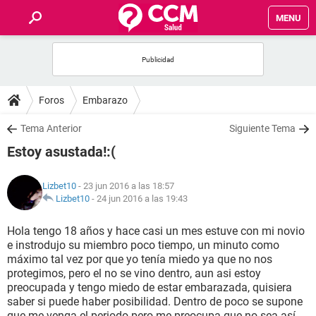
MENU
INICIO
FOROS
Foros
Embarazo
SALUD
Tema Anterior
Siguiente Tema
Estoy asustada!:(
FAMILIA
Lizbet10
- 23 jun 2016 a las 18:57
NUTRICIÓN
Lizbet10
-
24 jun 2016 a las 19:43
Hola tengo 18 años y hace casi un mes estuve con mi novio
BIENESTAR
e instrodujo su miembro poco tiempo, un minuto como
máximo tal vez por que yo tenía miedo ya que no nos
SEXUALIDAD
protegimos, pero el no se vino dentro, aun asi estoy
preocupada y tengo miedo de estar embarazada, quisiera
saber si puede haber posibilidad. Dentro de poco se supone
GLOSARIO
que me venga el periodo pero me preocupa que no sea así.