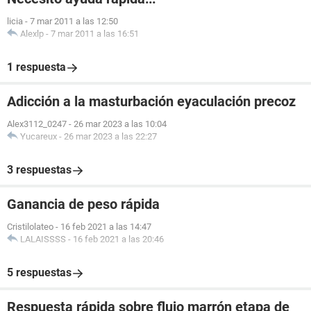
licia
-
7 mar 2011 a las 12:50
Alexlp
-
7 mar 2011 a las 16:51
1 respuesta
Adicción a la masturbación eyaculación precoz
Alex3112_0247
-
26 mar 2023 a las 10:04
Yucareux
-
26 mar 2023 a las 22:27
3 respuestas
Ganancia de peso rápida
Cristilolateo
-
16 feb 2021 a las 14:47
LALAISSSS
-
16 feb 2021 a las 20:46
5 respuestas
Respuesta rápida sobre flujo marrón etapa de