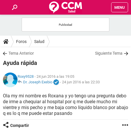
MENU
INICIO
FOROS
Foros
Salud
SALUD
Tema Anterior
Siguiente Tema
Ayuda rápida
FAMILIA
Roxy9528
- 24 jun 2016 a las 19:05
NUTRICIÓN
Dr. Joseph Exebio
-
24 jun 2016 a las 22:33
Ola my mi nombre es Roxana y yo tengo una pregunta debo
BIENESTAR
de irme a chequiar al hospital por q me duele mucho mi
vientre y mis pecho y me baja como líquido blanco por abajo
SEXUALIDAD
q es lo q me puede estar pasando
Compartir
GLOSARIO