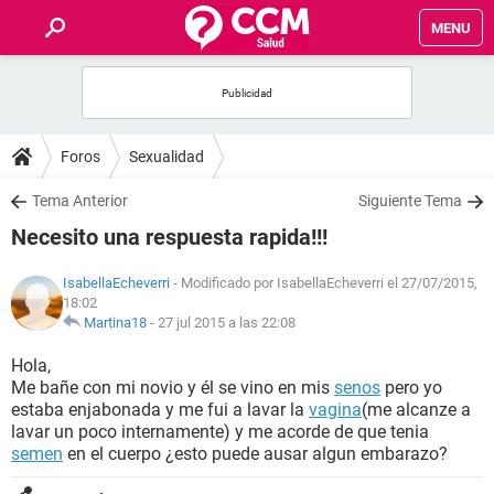
MENU
INICIO
FOROS
Foros
Sexualidad
SALUD
Tema Anterior
Siguiente Tema
Necesito una respuesta rapida!!!
FAMILIA
IsabellaEcheverri
- Modificado por IsabellaEcheverri el 27/07/2015,
18:02
NUTRICIÓN
Martina18
-
27 jul 2015 a las 22:08
Hola,
BIENESTAR
Me bañe con mi novio y él se vino en mis
senos
pero yo
estaba enjabonada y me fui a lavar la
vagina
(me alcanze a
SEXUALIDAD
lavar un poco internamente) y me acorde de que tenia
semen
en el cuerpo ¿esto puede ausar algun embarazo?
GLOSARIO