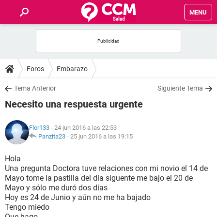
MENU
INICIO
FOROS
Foros
Embarazo
SALUD
Tema Anterior
Siguiente Tema
Necesito una respuesta urgente
FAMILIA
Flor133
- 24 jun 2016 a las 22:53
NUTRICIÓN
Panzita23
-
25 jun 2016 a las 19:15
Hola
BIENESTAR
Una pregunta Doctora tuve relaciones con mi novio el 14 de
Mayo tome la pastilla del día siguente me bajo el 20 de
SEXUALIDAD
Mayo y sólo me duró dos días
Hoy es 24 de Junio y aún no me ha bajado
Tengo miedo
GLOSARIO
Que hago