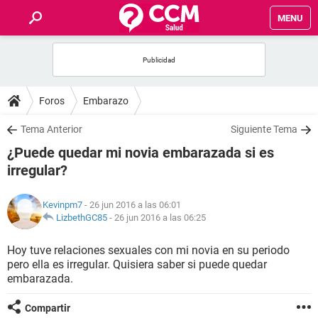
MENU
INICIO
FOROS
Foros
Embarazo
SALUD
Tema Anterior
Siguiente Tema
¿Puede quedar mi novia embarazada si es
FAMILIA
irregular?
NUTRICIÓN
Kevinpm7
- 26 jun 2016 a las 06:01
LizbethGC85
-
26 jun 2016 a las 06:25
BIENESTAR
Hoy tuve relaciones sexuales con mi novia en su periodo
pero ella es irregular. Quisiera saber si puede quedar
SEXUALIDAD
embarazada.
GLOSARIO
Compartir