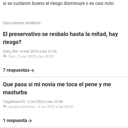
si se cuidaron bueno el riesgo disminuye o es casi nulo.
Discusiones similares
El preservativo se resbalo hasta la mitad, hay
riesgo?
Caro_f84
-
6 mar 2016 a las 21:35
Dari
-
2 ene 2022 a las 00:35
7 respuestas
Que pasa si mi novia me toca el pene y me
masturba
Tiagobravo10
-
2 oct 2022 a las 23:58
usuario anónimo
-
3 oct 2022 a las 04:52
1 respuesta