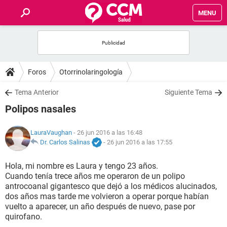
MENU
INICIO
FOROS
Foros
Otorrinolaringología
SALUD
Tema Anterior
Siguiente Tema
Polipos nasales
FAMILIA
LauraVaughan
- 26 jun 2016 a las 16:48
NUTRICIÓN
Dr. Carlos Salinas
-
26 jun 2016 a las 17:55
Hola, mi nombre es Laura y tengo 23 años.
BIENESTAR
Cuando tenía trece años me operaron de un polipo
antrocoanal gigantesco que dejó a los médicos alucinados,
SEXUALIDAD
dos años mas tarde me volvieron a operar porque habían
vuelto a aparecer, un año después de nuevo, pase por
quirofano.
GLOSARIO