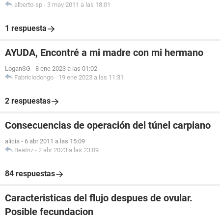
alberto-sp
-
3 may 2011 a las 18:01
1 respuesta
AYUDA, Encontré a mi madre con mi hermano
LoganSG
-
8 ene 2023 a las 01:02
Fabriciodongo
-
19 ene 2023 a las 11:31
2 respuestas
Consecuencias de operación del túnel carpiano
alicia
-
6 abr 2011 a las 15:09
Beatriz
-
2 abr 2023 a las 23:09
84 respuestas
Caracteristicas del flujo despues de ovular.
Posible fecundacion