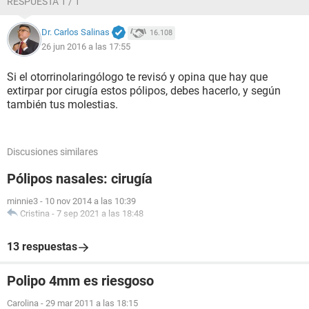
RESPUESTA 1 / 1
Dr. Carlos Salinas
16.108
26 jun 2016 a las 17:55
Si el otorrinolaringólogo te revisó y opina que hay que
extirpar por cirugía estos pólipos, debes hacerlo, y según
también tus molestias.
Discusiones similares
Pólipos nasales: cirugía
minnie3
-
10 nov 2014 a las 10:39
Cristina
-
7 sep 2021 a las 18:48
13 respuestas
Polipo 4mm es riesgoso
Carolina
-
29 mar 2011 a las 18:15