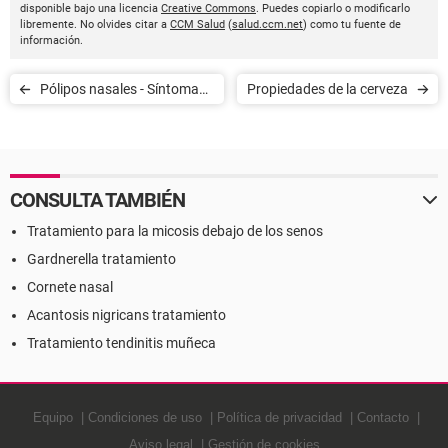
disponible bajo una licencia
Creative Commons
. Puedes copiarlo o modificarlo
libremente. No olvides citar a
CCM Salud
(
salud.ccm.net
) como tu fuente de
información.
Pólipos nasales - Síntomas
Propiedades de la cerveza
y origen
CONSULTA TAMBIÉN
Tratamiento para la micosis debajo de los senos
Gardnerella tratamiento
Cornete nasal
Acantosis nigricans tratamiento
Tratamiento tendinitis muñeca
Equipo
Condiciones de uso
Política de privacidad
Contacto
Aviso legal
Gestión de cookies