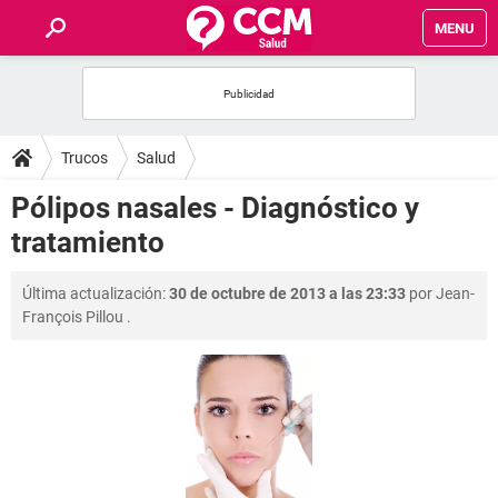
MENU
INICIO
FOROS
Trucos
Salud
SALUD
Pólipos nasales - Diagnóstico y
tratamiento
FAMILIA
Última actualización:
30 de octubre de 2013 a las 23:33
por
Jean-
NUTRICIÓN
François Pillou
.
BIENESTAR
SEXUALIDAD
GLOSARIO