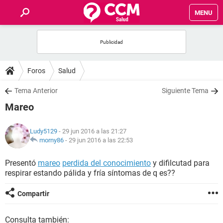
MENU
INICIO
FOROS
Foros
Salud
SALUD
Tema Anterior
Siguiente Tema
Mareo
FAMILIA
Ludy5129
- 29 jun 2016 a las 21:27
NUTRICIÓN
morny86
-
29 jun 2016 a las 22:53
Presentó
mareo
perdida del conocimiento
y difilcutad para
BIENESTAR
respirar estando pálida y fría síntomas de q es??
SEXUALIDAD
Compartir
GLOSARIO
Consulta también: