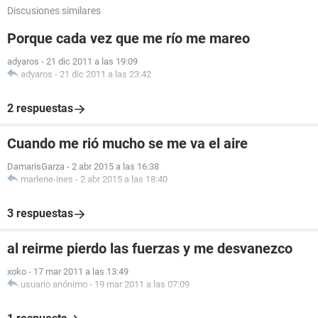
Discusiones similares
Porque cada vez que me río me mareo
adyaros
-
21 dic 2011 a las 19:09
adyaros
-
21 dic 2011 a las 23:42
2 respuestas
Cuando me rió mucho se me va el aire
DamarisGarza
-
2 abr 2015 a las 16:38
marlene-ines
-
2 abr 2015 a las 18:40
3 respuestas
al reirme pierdo las fuerzas y me desvanezco
xoko
-
17 mar 2011 a las 13:49
usuario anónimo
-
19 mar 2011 a las 07:09