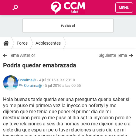
MENU
INICIO
FOROS
Foros
Adolescentes
SALUD
Tema Anterior
Siguiente Tema
Podria quedar emabrazada
FAMILIA
Coraima@
- 4 jul 2016 a las 23:10
NUTRICIÓN
Coraima@
-
5 jul 2016 a las 00:55
Hola buenas tarde queria ser una prengunta queria saber si
BIENESTAR
yo me puse mi primera vez la inyeccion nofertyl y me
dijieron que me tenia que poner el primer dia de mi
SEXUALIDAD
mestruacion pero yo me puse al dia sgt la inyeccion pero de
ay tuve relaciones a seis dia nomas pero me dijeron que era
siete dia que esperar pero tuve relaciones a seis dia de mi
GLOSARIO
inyeccion qye me puse al segundo dia todabua que puede