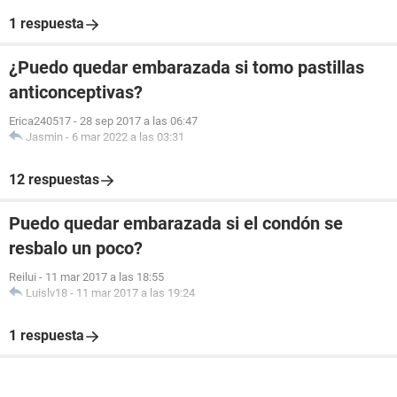
1 respuesta
¿Puedo quedar embarazada si tomo pastillas
anticonceptivas?
Erica240517
-
28 sep 2017 a las 06:47
Jasmin
-
6 mar 2022 a las 03:31
12 respuestas
Puedo quedar embarazada si el condón se
resbalo un poco?
Reilui
-
11 mar 2017 a las 18:55
Luislv18
-
11 mar 2017 a las 19:24
1 respuesta