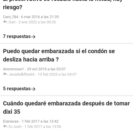
riesgo?
Caro_f84
-
6 mar 2016 a las 21:35
Dari
-
2 ene 2022 a las 00:35
7 respuestas
Puedo quedar embarazada si el condón se
desliza hacia arriba ?
Anonimose1
-
29 oct 2019 a las 02:07
Jeuiebdbfbwkk
-
13 feb 2023 a las 04:07
5 respuestas
Cuándo quedaré embarazada después de tomar
dixi 35
Dianavas
-
1 feb 2017 a las 13:42
Dr.Josh
-
1 feb 2017 a las 13:56