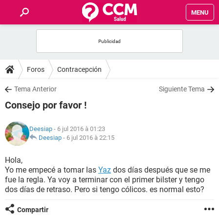
MENU
INICIO
FORUMS
Foros
Contracepción
SALUD
Tema Anterior
Siguiente Tema
Consejo por favor !
FAMILIA
Deesiap
- 6 jul 2016 à 01:23
NUTRICIÓN
Deesiap
-
6 jul 2016 à 22:15
Hola,
BIENESTAR
Yo me empecé a tomar las
Yaz
dos días después que se me
fue la regla. Ya voy a terminar con el primer bilster y tengo
SEXUALIDAD
dos días de retraso. Pero si tengo cólicos. es normal esto?
Compartir
GLOSARIO