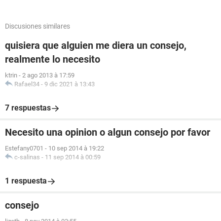
Discusiones similares
quisiera que alguien me diera un consejo,
realmente lo necesito
ktrin
-
2 ago 2013 à 17:59
Rafael34
-
9 dic 2021 à 13:43
7 respuestas
Necesito una opinion o algun consejo por favor
Estefany0701
-
10 sep 2014 à 19:22
c-salinas
-
11 sep 2014 à 00:59
1 respuesta
consejo