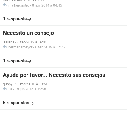
lizeth
-
8 nov 2014 à 03:55
malkejcastro
-
8 nov 2014 à 04:45
1 respuesta
Necesito un consejo
Juliana
-
6 feb 2019 à 16:44
hermanamayor
-
6 feb 2019 à 17:25
1 respuesta
Ayuda por favor... Necesito sus consejos
guspy
-
25 mar 2013 à 13:51
Fa
-
19 jun 2014 à 13:50
5 respuestas