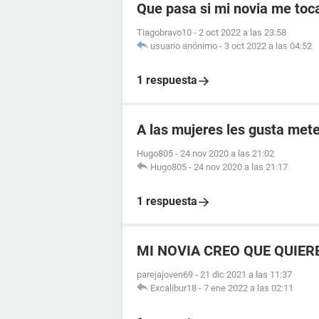
Que pasa si mi novia me toc
Tiagobravo10
-
2 oct 2022 a las 23:58
usuario anónimo
-
3 oct 2022 a las 04:52
1 respuesta
A las mujeres les gusta mete
Hugo805
-
24 nov 2020 a las 21:02
Hugo805
-
24 nov 2020 a las 21:17
1 respuesta
MI NOVIA CREO QUE QUIER
parejajoven69
-
21 dic 2021 a las 11:37
Excalibur18
-
7 ene 2022 a las 02:11