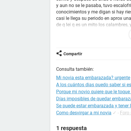
y aun no se le pasaba, tuvo escalof
conocimientos y me digan si hay ri
casi le llega su periodo en aprox u
de q lei q es un mito los calambres, y
Estoy asustado, necesito q algun do
ayude a comprender esto... No se en 
muy preocupado....
Compartir
Consulta también:
Mi novia esta embarazada? urgente
A los cuántos dias puedo saber si 
Porque mi novio quiere que le toque
Días imposibles de quedar embara
Se puede estar embarazada y tener l
Como desvirgar a mi novia
✓
-
Foro 
1 respuesta