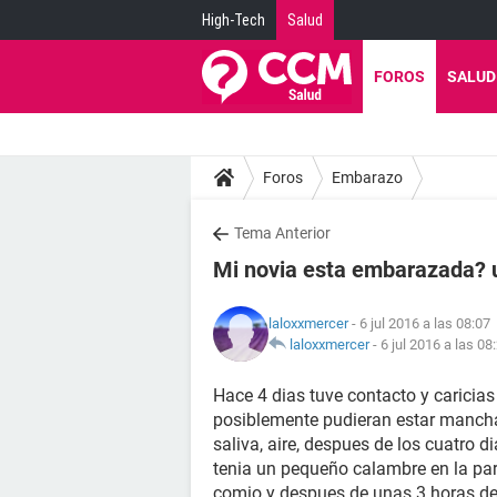
High-Tech
Salud
FOROS
SALUD
Foros
Embarazo
Tema Anterior
Mi novia esta embarazada? 
laloxxmercer
- 6 jul 2016 a las 08:07
laloxxmercer
-
6 jul 2016 a las 08
Hace 4 dias tuve contacto y caricia
posiblemente pudieran estar mancha
saliva, aire, despues de los cuatro d
tenia un pequeño calambre en la part
comio y despues de unas 3 horas de