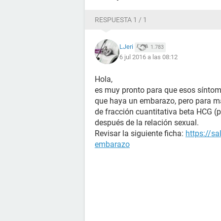
RESPUESTA 1 / 1
LJeri
1.783
6 jul 2016 a las 08:12
Hola,
es muy pronto para que esos sínto
que haya un embarazo, pero para ma
de fracción cuantitativa beta HCG 
después de la relación sexual.
Revisar la siguiente ficha:
https://s
embarazo