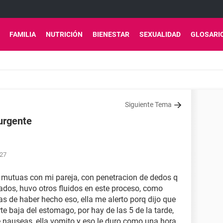
FAMILIA
NUTRICIÓN
BIENESTAR
SEXUALIDAD
GLOSARI
Siguiente Tema
urgente
:27
s mutuas con mi pareja, con penetracion de dedos q
dos, huvo otros fluidos en este proceso, como
ias de haber hecho eso, ella me alerto porq dijo que
e baja del estomago, por hay de las 5 de la tarde,
 nauseas, ella vomito y eso le duro como una hora