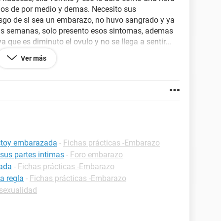
rios de por medio y demas. Necesito sus
esgo de si sea un embarazo, no huvo sangrado y ya
nas semanas, solo presento esos sintomas, ademas
a que es diminuto el ovulo y no se llega a sentir...
ctor o persona q haya pasado por esta situacion me
Ver más
q paginas confiar, porfavor esto es serio y estoy
estoy embarazada
-
Fichas prácticas -Embarazo
 sus partes intimas
-
Foro embarazo
zada
-
Fichas prácticas -Embarazo
a regla
-
Fichas prácticas -Embarazo
sexualidad