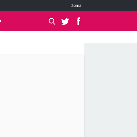
Idioma
O