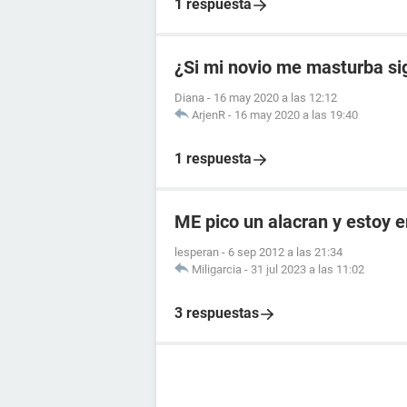
1 respuesta
¿Si mi novio me masturba si
Diana
-
16 may 2020 a las 12:12
ArjenR
-
16 may 2020 a las 19:40
1 respuesta
ME pico un alacran y estoy
lesperan
-
6 sep 2012 a las 21:34
Miligarcia
-
31 jul 2023 a las 11:02
3 respuestas