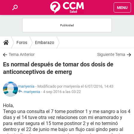
MENU
INICIO
FOROS
Foros
Embarazo
SALUD
Tema Anterior
Siguiente Tema
Es normal después de tomar dos dosis de
FAMILIA
anticonceptivos de emerg
NUTRICIÓN
mariyenia
- Modificado por mariyenia el 6/07/2016, 14:43
mariyenia
-
4 sep 2016 a las 03:22
BIENESTAR
Hola,
Tengo una consulta el 7 tome postinor 1 y me sangro a los 4
SEXUALIDAD
dias y el 14 tuve otra vez relaciones con mi enamorado y
para estar segura el 15 tome postinor 2 y el no terminó
dentro y el 22 de junio me bajo un flujo casi gindo pero al
GLOSARIO