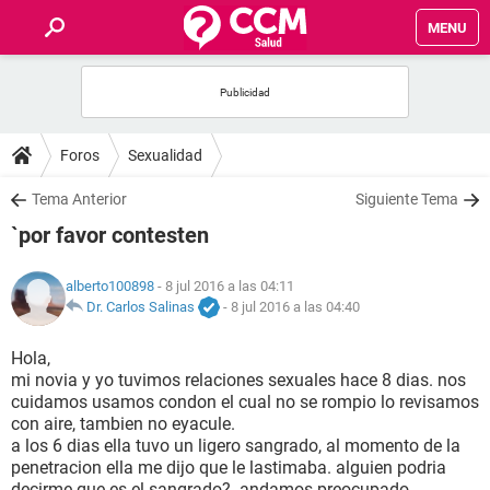
MENU
INICIO
FOROS
Foros
Sexualidad
SALUD
Tema Anterior
Siguiente Tema
`por favor contesten
FAMILIA
alberto100898
- 8 jul 2016 a las 04:11
NUTRICIÓN
Dr. Carlos Salinas
-
8 jul 2016 a las 04:40
Hola,
BIENESTAR
mi novia y yo tuvimos relaciones sexuales hace 8 dias. nos
cuidamos usamos condon el cual no se rompio lo revisamos
SEXUALIDAD
con aire, tambien no eyacule.
a los 6 dias ella tuvo un ligero sangrado, al momento de la
penetracion ella me dijo que le lastimaba. alguien podria
GLOSARIO
decirme que es el sangrado?. andamos preocupado.