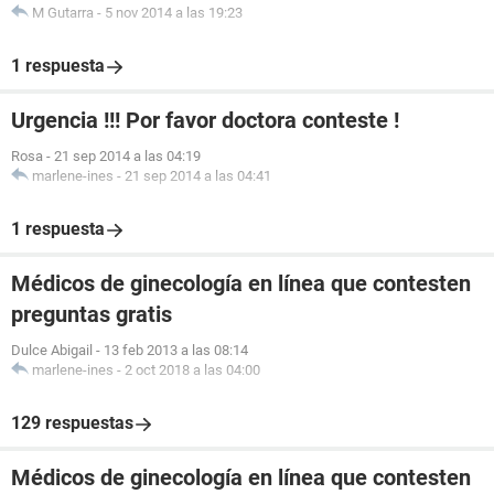
M Gutarra
-
5 nov 2014 a las 19:23
1 respuesta
Urgencia !!! Por favor doctora conteste !
Rosa
-
21 sep 2014 a las 04:19
marlene-ines
-
21 sep 2014 a las 04:41
1 respuesta
Médicos de ginecología en línea que contesten
preguntas gratis
Dulce Abigail
-
13 feb 2013 a las 08:14
marlene-ines
-
2 oct 2018 a las 04:00
129 respuestas
Médicos de ginecología en línea que contesten