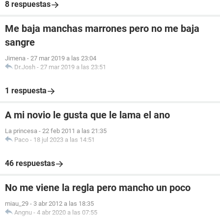
8 respuestas
Me baja manchas marrones pero no me baja
sangre
Jimena
-
27 mar 2019 a las 23:04
Dr.Josh
-
27 mar 2019 a las 23:51
1 respuesta
A mi novio le gusta que le lama el ano
La princesa
-
22 feb 2011 a las 21:35
Paco
-
18 jul 2023 a las 14:51
46 respuestas
No me viene la regla pero mancho un poco
miau_29
-
3 abr 2012 a las 18:35
Angnu
-
4 abr 2020 a las 07:55