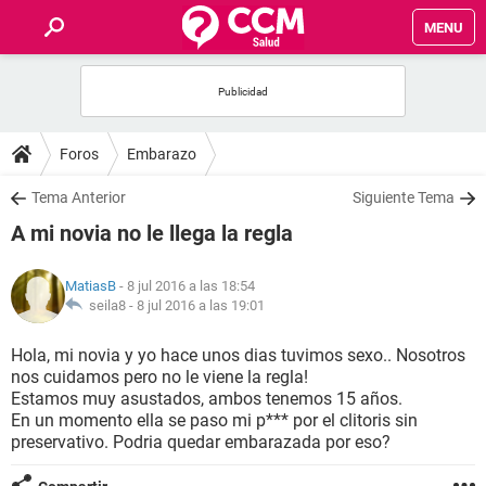
MENU
INICIO
FOROS
Foros
Embarazo
SALUD
Tema Anterior
Siguiente Tema
A mi novia no le llega la regla
FAMILIA
MatiasB
- 8 jul 2016 a las 18:54
NUTRICIÓN
seila8 -
8 jul 2016 a las 19:01
Hola, mi novia y yo hace unos dias tuvimos sexo.. Nosotros
BIENESTAR
nos cuidamos pero no le viene la regla!
Estamos muy asustados, ambos tenemos 15 años.
SEXUALIDAD
En un momento ella se paso mi p*** por el clitoris sin
preservativo. Podria quedar embarazada por eso?
GLOSARIO