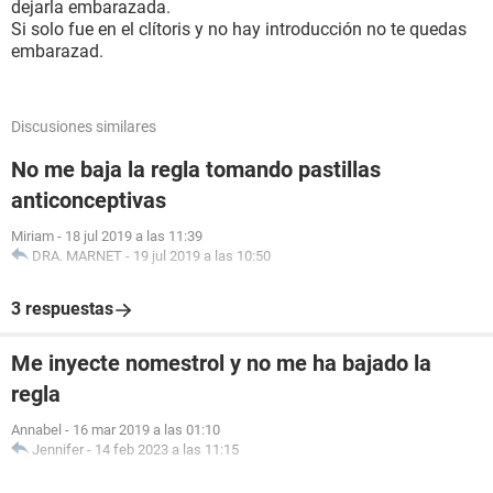
dejarla embarazada.
Si solo fue en el clítoris y no hay introducción no te quedas
embarazad.
Discusiones similares
No me baja la regla tomando pastillas
anticonceptivas
Miriam
-
18 jul 2019 a las 11:39
DRA. MARNET
-
19 jul 2019 a las 10:50
3 respuestas
Me inyecte nomestrol y no me ha bajado la
regla
Annabel
-
16 mar 2019 a las 01:10
Jennifer
-
14 feb 2023 a las 11:15