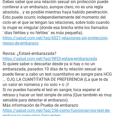
Debes saber que una relación sexual sin protección puede
conllevar a un embarazo, aunque claro, no es una regla
absoluta… y es posible mientras haya habido penetración.
Esto puede ocurrir, independientemente del momento del
ciclo en el que se tengan las relaciones, sobre todo cuando
la mujer es irregular (donde esa brecha entre los llamados
¨días fértiles y no fértiles¨ es más pequeña).
https://salud.ccm.net/faq/6021-relaciones-sin-proteccion-
riesgo-de-embarazo
Revisa: ¿Estaré embarazada?
https://salud.ccm.net/faq/9853-estare-embarazada
Si quiere saber o descartar desde ya si hay o no un
embarazada, pasados 10 días de tu relación sexual se
puede llevar a cabo un test cuantitativo en sangre para HCG
... OJO, LA CUANTITATIVA DE PREFERENCIA (La que te da
un valor en números y no solo + o -)!
Si no puedes hacerte el test en sangre, toca esperar el
retraso y hacer un test simple de orina (Que también es muy
sensible para detectar el embarazo).
Más información de Prueba de embarazo
https://salud.ccm.net/faq/256-como-funcionan-los-test-de-
embarazo-preguntas-frecuentes