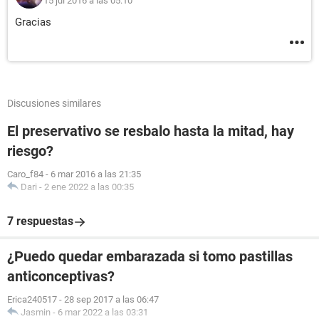
15 jul 2016 a las 05:10
Gracias
Discusiones similares
El preservativo se resbalo hasta la mitad, hay
riesgo?
Caro_f84
-
6 mar 2016 a las 21:35
Dari
-
2 ene 2022 a las 00:35
7 respuestas
¿Puedo quedar embarazada si tomo pastillas
anticonceptivas?
Erica240517
-
28 sep 2017 a las 06:47
Jasmin
-
6 mar 2022 a las 03:31