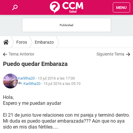
MENU
INICIO
FOROS
Foros
Embarazo
SALUD
Tema Anterior
Siguiente Tema
Puedo quedar Embaraza
FAMILIA
Karlitha20
- 13 jul 2016 a las 17:00
NUTRICIÓN
Karlitha20
-
15 jul 2016 a las 05:10
Hola,
BIENESTAR
Espero y me puedan ayudar
SEXUALIDAD
El 21 de junio tuve relaciones con mi pareja y terminó dentro.
Mi duda es puedo quedar embarazada??? Aún que no aya
sido en mis días fértiles.....
GLOSARIO