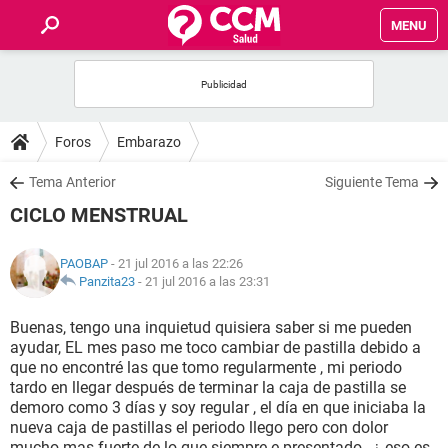
MENU
INICIO
FOROS
Foros
Embarazo
SALUD
Tema Anterior
Siguiente Tema
CICLO MENSTRUAL
FAMILIA
PAOBAP
- 21 jul 2016 a las 22:26
NUTRICIÓN
Panzita23
-
21 jul 2016 a las 23:31
Buenas, tengo una inquietud quisiera saber si me pueden
BIENESTAR
ayudar, EL mes paso me toco cambiar de pastilla debido a
que no encontré las que tomo regularmente , mi periodo
SEXUALIDAD
tardo en llegar después de terminar la caja de pastilla se
demoro como 3 días y soy regular , el día en que iniciaba la
nueva caja de pastillas el periodo llego pero con dolor
GLOSARIO
mucho mas fuerte de lo que siempre e presentado , ¿ eso es