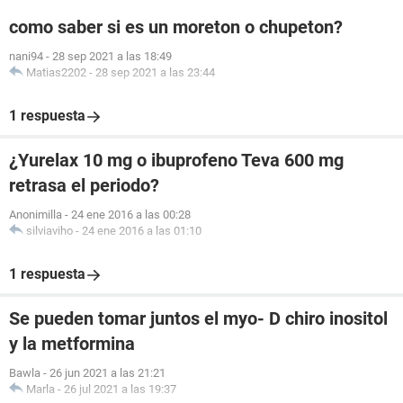
como saber si es un moreton o chupeton?
nani94
-
28 sep 2021 a las 18:49
Matias2202
-
28 sep 2021 a las 23:44
1 respuesta
¿Yurelax 10 mg o ibuprofeno Teva 600 mg
retrasa el periodo?
Anonimilla
-
24 ene 2016 a las 00:28
silviaviho
-
24 ene 2016 a las 01:10
1 respuesta
Se pueden tomar juntos el myo- D chiro inositol
y la metformina
Bawla
-
26 jun 2021 a las 21:21
Marla
-
26 jul 2021 a las 19:37