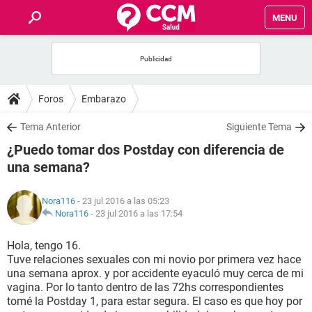
MENU
INICIO
FOROS
Foros
Embarazo
SALUD
Tema Anterior
Siguiente Tema
¿Puedo tomar dos Postday con diferencia de
FAMILIA
una semana?
NUTRICIÓN
Nora116
- 23 jul 2016 a las 05:23
Nora116
-
23 jul 2016 a las 17:54
BIENESTAR
Hola, tengo 16.
Tuve relaciones sexuales con mi novio por primera vez hace
SEXUALIDAD
una semana aprox. y por accidente eyaculó muy cerca de mi
vagina. Por lo tanto dentro de las 72hs correspondientes
tomé la Postday 1, para estar segura. El caso es que hoy por
GLOSARIO