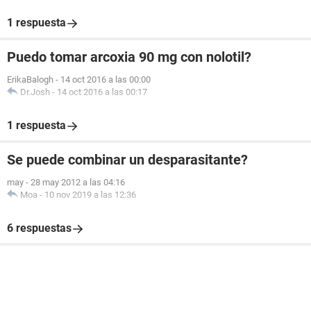
1 respuesta
Puedo tomar arcoxia 90 mg con nolotil?
ErikaBalogh
-
14 oct 2016 a las 00:00
Dr.Josh
-
14 oct 2016 a las 00:17
1 respuesta
Se puede combinar un desparasitante?
may
-
28 may 2012 a las 04:16
Moa
-
10 nov 2019 a las 12:36
6 respuestas