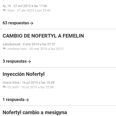
ily_16
-
27 oct 2012 a las 17:06
Gise
-
27 abr 2023 a las 23:40
63 respuestas
CAMBIO DE NOFERTYL A FEMELIN
saludsexual
-
9 ene 2014 a las 07:57
marlene-ines
-
30 mar 2016 a las 05:21
3 respuestas
Inyección Nofertyl
Grace-Silva
-
16 jul 2019 a las 18:28
Dr.Josh
-
16 jul 2019 a las 22:08
1 respuesta
Nofertyl cambio a mesigyna