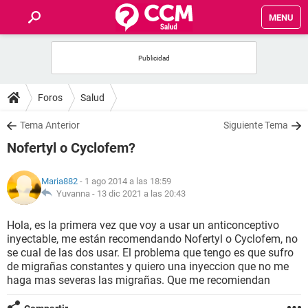
MENU
INICIO
FOROS
Foros
Salud
SALUD
Tema Anterior
Siguiente Tema
Nofertyl o Cyclofem?
FAMILIA
Maria882
- 1 ago 2014 a las 18:59
NUTRICIÓN
Yuvanna -
13 dic 2021 a las 20:43
Hola, es la primera vez que voy a usar un anticonceptivo
BIENESTAR
inyectable, me están recomendando Nofertyl o Cyclofem, no
se cual de las dos usar. El problema que tengo es que sufro
SEXUALIDAD
de migrañas constantes y quiero una inyeccion que no me
haga mas severas las migrañas. Que me recomiendan
GLOSARIO