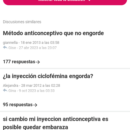
Discusiones similares
Método anticonceptivo que no engorde
giannella
-
18 ene 2013 a las 03:58
Gise
-
27 abr 2023 a las 23:07
177 respuestas
¿la inyección ciclofémina engorda?
Alejandra
-
28 mar 2012 a las 02:28
Gina
-
9 oct 2023 a las 03:33
95 respuestas
si cambio mi inyeccion anticonceptiva es
posible quedar embaraza