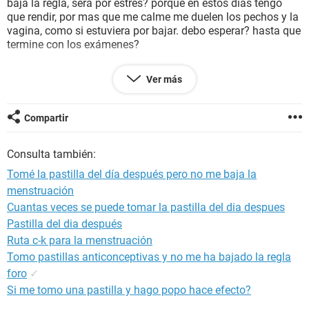
baja la regla, sera por estrés? porque en estos días tengo
que rendir, por mas que me calme me duelen los pechos y la
vagina, como si estuviera por bajar. debo esperar? hasta que
termine con los exámenes?
día de ultima menstruación 10 de junio de 2016
Ver más
calcule menstruación el 15 de julio de 2016, tuve relaciones
y tome la pastilla como le explique
hoy 24 de julio no me baja.
Compartir
mañana 25 tengo final de una materia
y es la primera ves de este año que tomo a la pastilla del día
Consulta también:
después.
Tomé la pastilla del día después pero no me baja la
menstruación
Cuantas veces se puede tomar la pastilla del dia despues
Pastilla del dia después
Ruta c-k para la menstruación
Tomo pastillas anticonceptivas y no me ha bajado la regla
foro
✓
Si me tomo una pastilla y hago popo hace efecto?