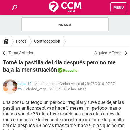
MENU
INICIO
FOROS
Foros
Contracepción
SALUD
Tema Anterior
Siguiente Tema
Tomé la pastilla del día después pero no me
FAMILIA
baja la menstruación
Resuelto
NUTRICIÓN
sofia_12
- Modificado por Carlos-vialfa el 28/07/2016, 07:37
Soledad_vega -
27 jul 2018 a las 04:37
BIENESTAR
una consulta tengo un periodo irregular y tuve que dejar las
pastillas anticonceptivas hace 3 meses, mi periodo mas o
SEXUALIDAD
menos son de 35 dias, tuve relaciones unos días antes de
mas o menos de la fecha de menstruación. tome la pastilla
del día después 48 horas mas tarde. hace 9 días que no me
GLOSARIO