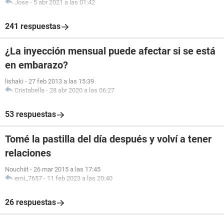
Jose
-
5 abr 2021 a las 01:42
241 respuestas
¿La inyección mensual puede afectar si se está
en embarazo?
lishaki
-
27 feb 2013 a las 15:39
Cristabella
-
28 abr 2020 a las 06:27
53 respuestas
Tomé la pastilla del día después y volví a tener
relaciones
Nouchiit
-
26 mar 2015 a las 17:45
emi_7657
-
11 feb 2023 a las 20:40
26 respuestas