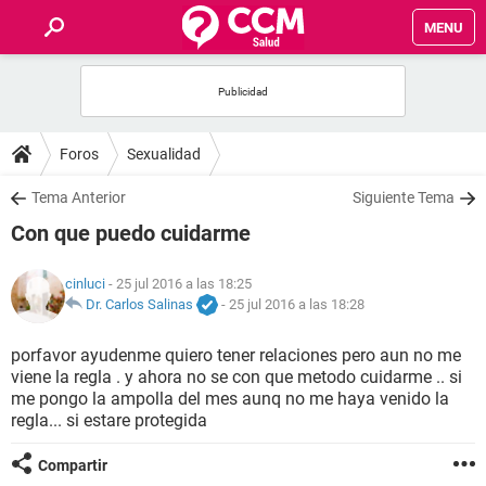
MENU
INICIO
FOROS
Foros
Sexualidad
SALUD
Tema Anterior
Siguiente Tema
Con que puedo cuidarme
FAMILIA
cinluci
- 25 jul 2016 a las 18:25
NUTRICIÓN
Dr. Carlos Salinas
-
25 jul 2016 a las 18:28
porfavor ayudenme quiero tener relaciones pero aun no me
BIENESTAR
viene la regla . y ahora no se con que metodo cuidarme .. si
me pongo la ampolla del mes aunq no me haya venido la
SEXUALIDAD
regla... si estare protegida
Compartir
GLOSARIO