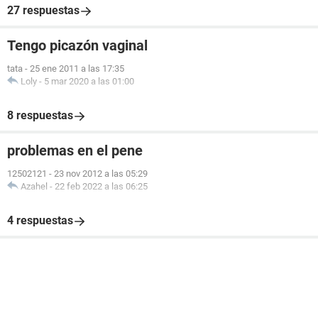
27 respuestas
Tengo picazón vaginal
tata
-
25 ene 2011 a las 17:35
Loly
-
5 mar 2020 a las 01:00
8 respuestas
problemas en el pene
12502121
-
23 nov 2012 a las 05:29
Azahel
-
22 feb 2022 a las 06:25
4 respuestas