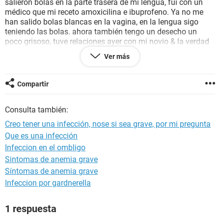
salieron bolas en la parte trasera de mi lengua, fui con un
médico que mi receto amoxicilina e ibuprofeno. Ya no me
han salido bolas blancas en la vagina, en la lengua sigo
teniendo las bolas. ahora también tengo un desecho un
poco grisoso, tuve relaciones ayer con mi novio & la verdad
es que me duele un poco la vagina. Quisiera saber si me
Ver más
pudiera ayudar a saber que tengo & recomendarme algún
medicamento. Gracias!
Compartir
Consulta también:
Creo tener una infección, nose si sea grave, por mi pregunta
Que es una infección
Infeccion en el ombligo
Sintomas de anemia grave
Síntomas de anemia grave
Infeccion por gardnerella
1 respuesta