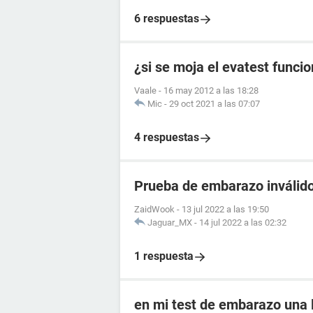
6 respuestas
¿si se moja el evatest funci
Vaale
-
16 may 2012 a las 18:28
Mic
-
29 oct 2021 a las 07:07
4 respuestas
Prueba de embarazo inválido
ZaidWook
-
13 jul 2022 a las 19:50
Jaguar_MX
-
14 jul 2022 a las 02:32
1 respuesta
en mi test de embarazo una l