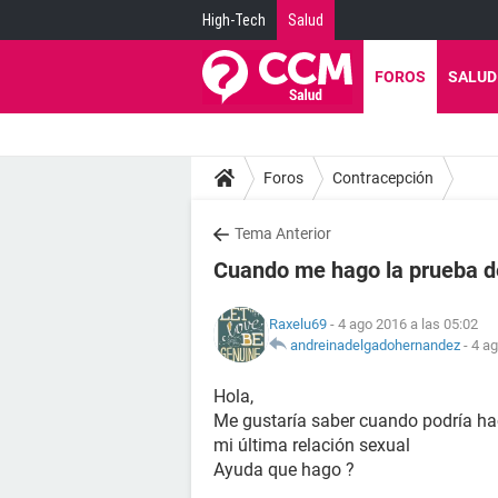
High-Tech
Salud
FOROS
SALUD
Foros
Contracepción
Tema Anterior
Cuando me hago la prueba 
Raxelu69
- 4 ago 2016 a las 05:02
andreinadelgadohernandez
-
4 ag
Hola,
Me gustaría saber cuando podría ha
mi última relación sexual
Ayuda que hago ?