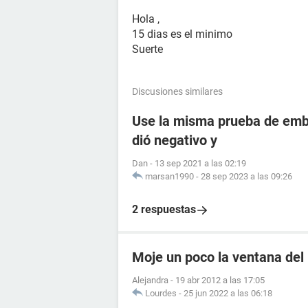
Hola ,
15 dias es el minimo
Suerte
Discusiones similares
Use la misma prueba de emba
dió negativo y
Dan
-
13 sep 2021 a las 02:19
marsan1990
-
28 sep 2023 a las 09:26
2 respuestas
Moje un poco la ventana del
Alejandra
-
19 abr 2012 a las 17:05
Lourdes
-
25 jun 2022 a las 06:18