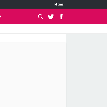
Idioma
O