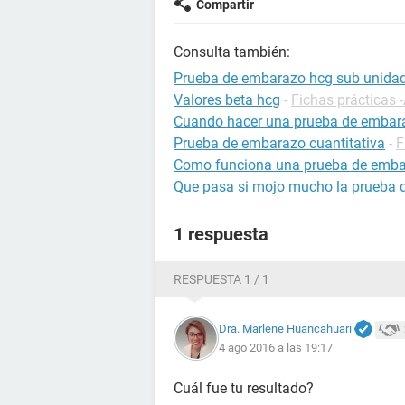
Compartir
Consulta también:
Prueba de embarazo hcg sub unidad
Valores beta hcg
-
Fichas prácticas 
Cuando hacer una prueba de embar
Prueba de embarazo cuantitativa
-
F
Como funciona una prueba de emb
Que pasa si mojo mucho la prueba
1 respuesta
RESPUESTA 1 / 1
Dra. Marlene Huancahuari
4 ago 2016 a las 19:17
Cuál fue tu resultado?