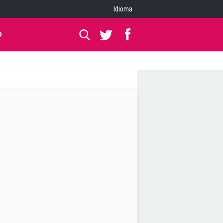
Idioma
O