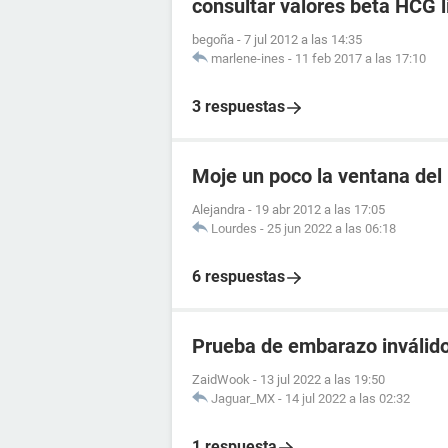
consultar valores beta HCG l
begoña
-
7 jul 2012 a las 14:35
marlene-ines
-
11 feb 2017 a las 17:10
3 respuestas
Moje un poco la ventana del
Alejandra
-
19 abr 2012 a las 17:05
Lourdes
-
25 jun 2022 a las 06:18
6 respuestas
Prueba de embarazo inválido
ZaidWook
-
13 jul 2022 a las 19:50
Jaguar_MX
-
14 jul 2022 a las 02:32
1 respuesta