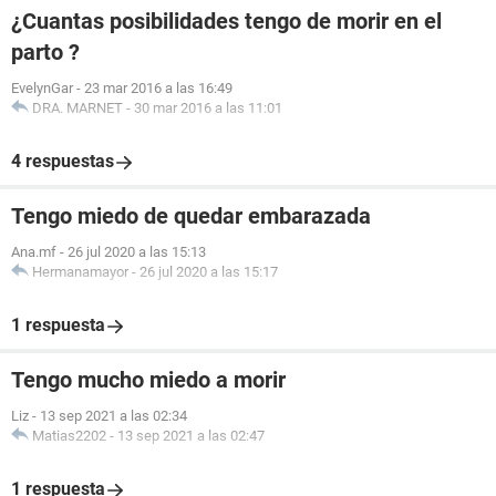
¿Cuantas posibilidades tengo de morir en el
parto ?
EvelynGar
-
23 mar 2016 a las 16:49
DRA. MARNET
-
30 mar 2016 a las 11:01
4 respuestas
Tengo miedo de quedar embarazada
Ana.mf
-
26 jul 2020 a las 15:13
Hermanamayor
-
26 jul 2020 a las 15:17
1 respuesta
Tengo mucho miedo a morir
Liz
-
13 sep 2021 a las 02:34
Matias2202
-
13 sep 2021 a las 02:47
1 respuesta