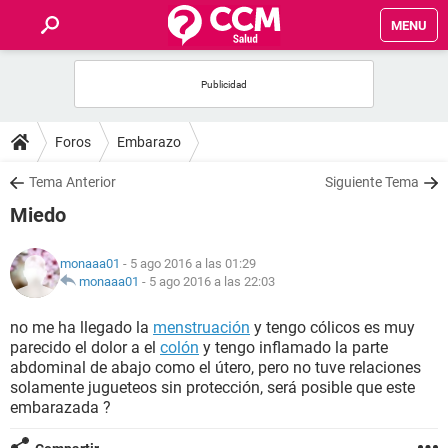
MENU
INICIO
FOROS
Foros
Embarazo
SALUD
Tema Anterior
Siguiente Tema
Miedo
FAMILIA
monaaa01
- 5 ago 2016 a las 01:29
NUTRICIÓN
monaaa01
-
5 ago 2016 a las 22:03
no me ha llegado la
menstruación
y tengo cólicos es muy
BIENESTAR
parecido el dolor a el
colón
y tengo inflamado la parte
abdominal de abajo como el útero, pero no tuve relaciones
SEXUALIDAD
solamente jugueteos sin protección, será posible que este
embarazada ?
GLOSARIO