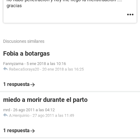
gracias
Discusiones similares
Fobia a botargas
Fannyzama
-
5 ene 2018 a las 10:16
RebecaSoraya20
-
20 ene 2018 a las 16:25
1 respuesta
miedo a morir durante el parto
mrd
-
26 ago 2011 a las 04:12
A.Herquinio
-
27 ago 2011 a las 11:49
1 respuesta