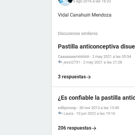
5 ago 2016 a las 16:32
Vidal Canahuiri Mendoza
Discusiones similares
Pastilla anticonceptiva disue
Caaaaaaamiiiiiiiiiiii
-
2 may 2021 a las 05:54
jessi2731
-
2 may 2021 a las 21:28
3 respuestas
¿Es confiable la pastilla an
edilysnoop
-
30 nov 2013 a las 13:49
Laura
-
10 jun 2022 a las 19:16
206 respuestas