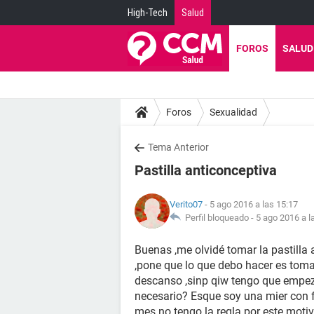
High-Tech
Salud
FOROS
SALUD
Foros
Sexualidad
Tema Anterior
Pastilla anticonceptiva
Verito07
- 5 ago 2016 a las 15:17
Perfil bloqueado -
5 ago 2016 a l
Buenas ,me olvidé tomar la pastilla 
,pone que lo que debo hacer es toma
descanso ,sinp qiw tengo que empeza
necesario? Esque soy una mier con f
mes no tengo la regla por este motivo