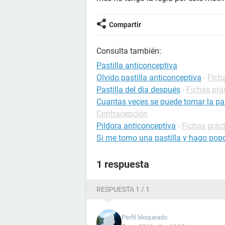
Compartir
Consulta también:
Pastilla anticonceptiva
Olvido pastilla anticonceptiva
-
Fich
Pastilla del dia después
-
Fichas prá
Cuantas veces se puede tomar la pas
Contracepción
Pildora anticonceptiva
-
Fichas prác
Si me tomo una pastilla y hago pop
1 respuesta
RESPUESTA 1 / 1
Perfil bloqueado