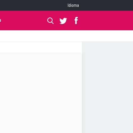
Idioma
O