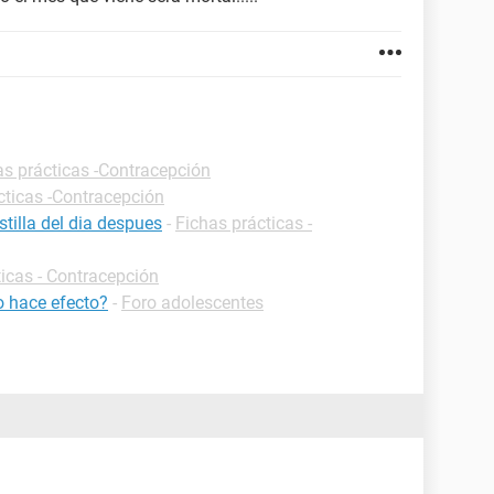
as prácticas -Contracepción
cticas -Contracepción
tilla del dia despues
-
Fichas prácticas -
ticas - Contracepción
o hace efecto?
-
Foro adolescentes