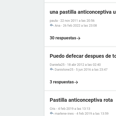
una pastilla anticonceptiva 
paula
-
22 nov 2011 a las 20:56
Ana
-
26 feb 2022 a las 23:08
30 respuestas
Puedo defecar despues de to
Daniela25
-
18 abr 2012 a las 02:40
Danistone25
-
5 jun 2016 a las 23:47
3 respuestas
Pastilla anticonceptiva rota
Cris
-
4 feb 2019 a las 13:13
marlene-ines
-
4 feb 2019 a las 13:59