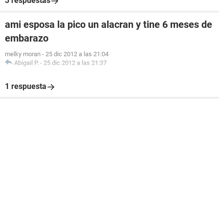
3 respuestas
ami esposa la pico un alacran y tine 6 meses de
embarazo
melky moran
-
25 dic 2012 a las 21:04
Abigail P.
-
25 dic 2012 a las 21:37
1 respuesta