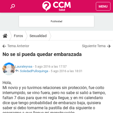
MENU
INICIO
FOROS
Foros
Sexualidad
SALUD
Tema Anterior
Siguiente Tema
No se si pueda quedar embarazada
FAMILIA
Lauraleyvaa
- 5 ago 2016 a las 17:57
NUTRICIÓN
SoledadPulloquinga
-
5 ago 2016 a las 18:01
Hola,
BIENESTAR
Mi novio y yo tuvimos relaciones sin protección, fue coito
interrumpido, se vino fuera, pero no sabe si salió a tiempo,
SEXUALIDAD
faltan 7 dias para que mi regla llegue, y en mi calendario
dice que tengo probabilidad de embarazo baja, quisiera
saber si debo tomarme la pastilla del dia siguiente o
GLOSARIO
esperarme a que llegue mi menstruación.