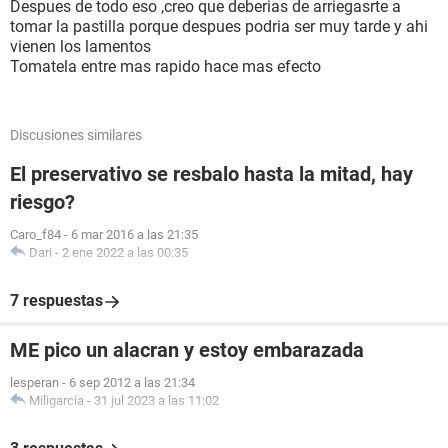
Despues de todo eso ,creo que deberias de arriegasrte a
tomar la pastilla porque despues podria ser muy tarde y ahi
vienen los lamentos
Tomatela entre mas rapido hace mas efecto
Discusiones similares
El preservativo se resbalo hasta la mitad, hay
riesgo?
Caro_f84
-
6 mar 2016 a las 21:35
Dari
-
2 ene 2022 a las 00:35
7 respuestas
ME pico un alacran y estoy embarazada
lesperan
-
6 sep 2012 a las 21:34
Miligarcia
-
31 jul 2023 a las 11:02