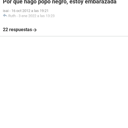
Por qué hago popo negro, estoy embarazada
isai
-
16 oct 2012 a las 19:21
Ruth
-
3 ene 2022 a las 13:23
22 respuestas