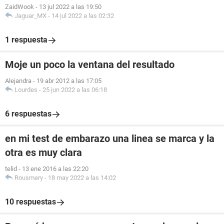
ZaidWook
-
13 jul 2022 a las 19:50
Jaguar_MX
-
14 jul 2022 a las 02:32
1 respuesta
Moje un poco la ventana del resultado
Alejandra
-
19 abr 2012 a las 17:05
Lourdes
-
25 jun 2022 a las 06:18
6 respuestas
en mi test de embarazo una linea se marca y la
otra es muy clara
telid
-
13 ene 2016 a las 22:20
Rousmery
-
18 may 2022 a las 14:02
10 respuestas