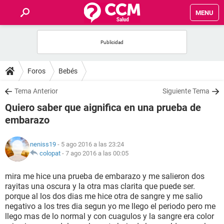
MENU
INICIO
FOROS
Foros
Bebés
SALUD
Tema Anterior
Siguiente Tema
Quiero saber que aignifica en una prueba de
FAMILIA
embarazo
NUTRICIÓN
neniss19
- 5 ago 2016 a las 23:24
colopat
-
7 ago 2016 a las 00:05
BIENESTAR
mira me hice una prueba de embarazo y me salieron dos
rayitas una oscura y la otra mas clarita que puede ser.
SEXUALIDAD
porque al los dos dias me hice otra de sangre y me salio
negativo a los tres dia segun yo me llego el periodo pero me
llego mas de lo normal y con cuagulos y la sangre era color
GLOSARIO