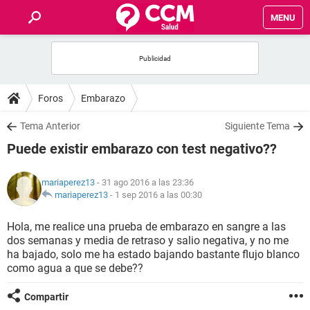
MENU
INICIO
FOROS
Foros
Embarazo
SALUD
Tema Anterior
Siguiente Tema
Puede existir embarazo con test negativo??
FAMILIA
mariaperez13
- 31 ago 2016 a las 23:36
NUTRICIÓN
mariaperez13
-
1 sep 2016 a las 00:30
Hola, me realice una prueba de embarazo en sangre a las
BIENESTAR
dos semanas y media de retraso y salio negativa, y no me
ha bajado, solo me ha estado bajando bastante flujo blanco
SEXUALIDAD
como agua a que se debe??
Compartir
GLOSARIO