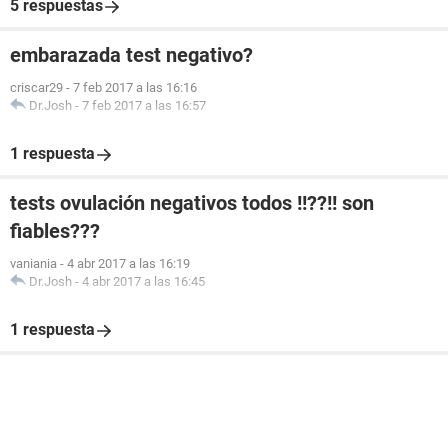
5 respuestas
embarazada test negativo?
criscar29
-
7 feb 2017 a las 16:16
Dr.Josh
-
7 feb 2017 a las 16:57
1 respuesta
tests ovulación negativos todos !!??!! son
fiables???
vaniania
-
4 abr 2017 a las 16:19
Dr.Josh
-
4 abr 2017 a las 16:45
1 respuesta