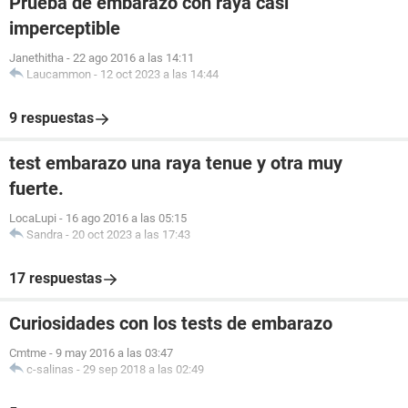
Prueba de embarazo con raya casi
imperceptible
Janethitha
-
22 ago 2016 a las 14:11
Laucammon
-
12 oct 2023 a las 14:44
9 respuestas
test embarazo una raya tenue y otra muy
fuerte.
LocaLupi
-
16 ago 2016 a las 05:15
Sandra
-
20 oct 2023 a las 17:43
17 respuestas
Curiosidades con los tests de embarazo
Cmtme
-
9 may 2016 a las 03:47
c-salinas
-
29 sep 2018 a las 02:49