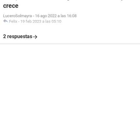
crece
LuceroSolmayra
-
16 ago 2022 a las 16:08
Felix
-
19 feb 2023 a las 05:10
2 respuestas