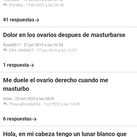
Docdiaz
-
1 feb 2023 a las 00:46
41 respuestas
Dolor en los ovarios despues de masturbarse
Rosa8517
-
27 jun 2019 a las 02:54
DRA. MARNET
-
27 jun 2019 a las 12:27
1 respuesta
Me duele el ovario derecho cuando me
masturbo
Keira
-
23 oct 2020 a las 08:41
Theycallmedarlinx
-
7 jul 2023 a las 14:49
6 respuestas
Hola, en mi cabeza tengo un lunar blanco que