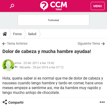
MENU
INICIO
FOROS
Foros
Salud
SALUD
Tema Anterior
Siguiente Tema
Dolor de cabeza y mucha hambre ayudaa!
FAMILIA
anna
- 23 dic 2011 a las 19:42
NUTRICIÓN
Micaela -
29 jun 2016 a las 07:12
Hola, queria saber si es normal que me de dolor de cabeza y
BIENESTAR
nauseas cuando tengo hambre y tardo en comer, hace unos
meses empeze a sentirme asi, me da hambre muy rapido y
SEXUALIDAD
tengo mucho antojo de chocolate.
Compartir
GLOSARIO