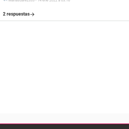
Mariasuarez333
-
14 ene 2022 à 03:16
2 respuestas