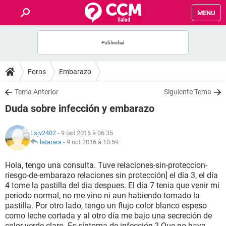
MENU
INICIO
FORUMS
Foros
Embarazo
SALUD
Tema Anterior
Siguiente Tema
Duda sobre infección y embarazo
FAMILIA
Lsjv2402
- 9 oct 2016 à 06:35
NUTRICIÓN
latarara
-
9 oct 2016 à 10:59
Hola, tengo una consulta. Tuve relaciones-sin-proteccion-
BIENESTAR
riesgo-de-embarazo relaciones sin protección] el día 3, el día
4 tome la pastilla del dia despues. El dia 7 tenia que venir mi
SEXUALIDAD
periodo normal, no me vino ni aun habiendo tomado la
pastilla. Por otro lado, tengo un flujo color blanco espeso
como leche cortada y al otro día me bajo una secreción de
GLOSARIO
color verde claro. Es síntoma de infección ? Que no haya