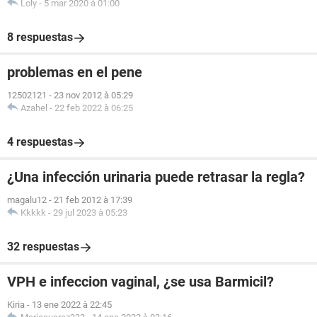
Loly
-
5 mar 2020 à 01:00
8 respuestas
problemas en el pene
12502121
-
23 nov 2012 à 05:29
Azahel
-
22 feb 2022 à 06:25
4 respuestas
¿Una infección urinaria puede retrasar la regla?
magalu12
-
21 feb 2012 à 17:39
Kkkkk
-
29 jul 2023 à 05:23
32 respuestas
VPH e infeccion vaginal, ¿se usa Barmicil?
Kiria
-
13 ene 2022 à 22:45