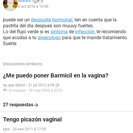
latarara
8
9 oct 2016 à 10:59
puede ser un
desajuste hormonal
, ten en cuenta que la
pastilla del dia despues son muuuy fuertes.
Lo del flujo verde si es
sintoma
de
infeccion
, te recomiendo
que acudas a tu
ginecologo
para que te mande tratamiento.
Suerte
Discusiones similares
¿Me puedo poner Barmicil en la vagina?
Ay que dolor!!
-
21 jul 2012 à 09:28
Dr.manzur
-
18 may 2023 à 22:51
27 respuestas
Tengo picazón vaginal
tata
-
25 ene 2011 à 17:35