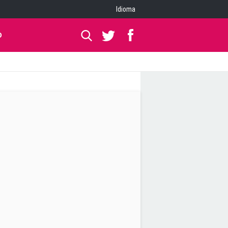
Idioma
O