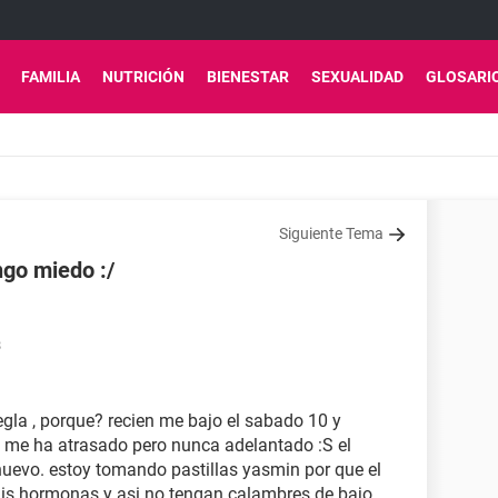
FAMILIA
NUTRICIÓN
BIENESTAR
SEXUALIDAD
GLOSARI
Siguiente Tema
ngo miedo :/
8
egla , porque? recien me bajo el sabado 10 y
se me ha atrasado pero nunca adelantado :S el
uevo. estoy tomando pastillas yasmin por que el
mis hormonas y asi no tengan calambres de bajo