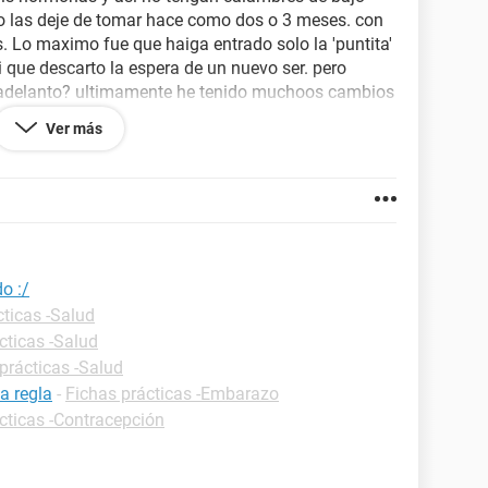
ero las deje de tomar hace como dos o 3 meses. con
. Lo maximo fue que haiga entrado solo la 'puntita'
 que descarto la espera de un nuevo ser. pero
adelanto? ultimamente he tenido muchoos cambios
risteza , felicidad, nervios , emocion y otros esto
Ver más
un coagulo mas grandecito de lo normal , tengo
o :/
cticas -Salud
cticas -Salud
prácticas -Salud
a regla
-
Fichas prácticas -Embarazo
cticas -Contracepción