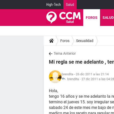
High-Tech
Salud
FOROS
SALUD
Foros
Sexualidad
Tema Anterior
Mi regla se me adelanto , te
brendita
- 26 dic 2011 a las 21:14
brendita -
27 dic 2011 a las 04:2
Hola,
tengo 16 años y se me adelanto la r
termino el jueves 15. soy irregular 
sabado 24 de este mes me bajo de n
medico me los receto para regular 