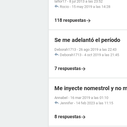
laflor17
-
8 jul 2013 a las 23:52
Rocio
-
15 may 2019 a las 14:28
118 respuestas
Se me adelantó el período
Deborah1713
-
26 ago 2019 a las 22:43
Deborah1713
-
4 oct 2019 a las 21:45
7 respuestas
Me inyecte nomestrol y no m
Annabel
-
16 mar 2019 a las 01:10
Jennifer
-
14 feb 2023 a las 11:15
8 respuestas