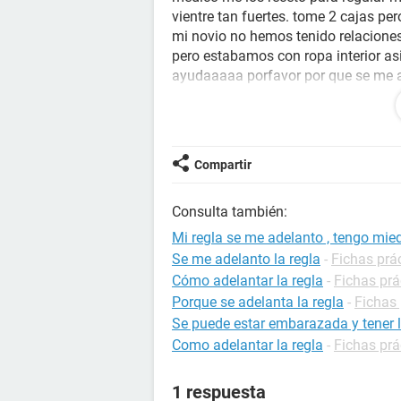
vientre tan fuertes. tome 2 cajas p
mi novio no hemos tenido relaciones
pero estabamos con ropa interior asi
ayudaaaaa porfavor por que se me 
de emociones. en un solo dia sentia t
pudo haber afectado? tambien tuve 
miedo:( porfavor ayuda!!
Compartir
Consulta también:
Mi regla se me adelanto , tengo mied
Se me adelanto la regla
-
Fichas prá
Cómo adelantar la regla
-
Fichas prá
Porque se adelanta la regla
-
Fichas 
Se puede estar embarazada y tener l
Como adelantar la regla
-
Fichas prá
1 respuesta