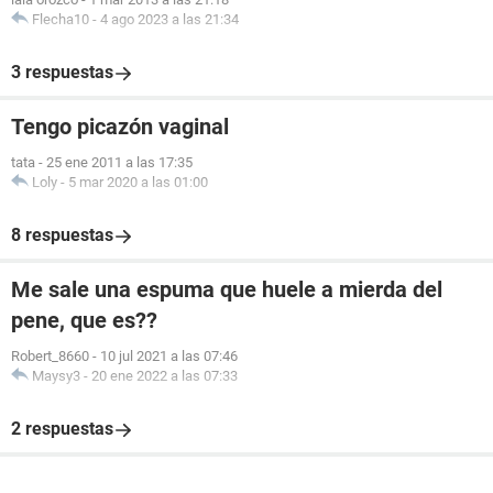
Flecha10
-
4 ago 2023 a las 21:34
3 respuestas
Tengo picazón vaginal
tata
-
25 ene 2011 a las 17:35
Loly
-
5 mar 2020 a las 01:00
8 respuestas
Me sale una espuma que huele a mierda del
pene, que es??
Robert_8660
-
10 jul 2021 a las 07:46
Maysy3
-
20 ene 2022 a las 07:33
2 respuestas