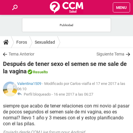
MENU
INICIO
FOROS
Foros
Sexualidad
SALUD
Tema Anterior
Siguiente Tema
Después de tener sexo el semen se me sale de
FAMILIA
la vagina
Resuelto
NUTRICIÓN
Valentina1509
- Modificado por Carlos-vialfa el 17 ene 2017 a las
06:10
Perfil bloqueado -
16 ene 2017 a las 06:27
BIENESTAR
siempre que acabo de tener relaciones con mi novio al pasar
de pocos segundos el semen sale de mi vagina, eso es
SEXUALIDAD
normal? llevo 1 año y 3 meses con el y estoy planificando
con el las pilas.
GLOSARIO
Enviado desde CCM Live forum pour Android