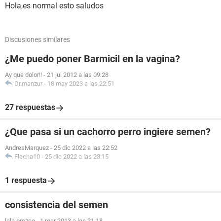
Hola,es normal esto saludos
Discusiones similares
¿Me puedo poner Barmicil en la vagina?
Ay que dolor!!
-
21 jul 2012 a las 09:28
Dr.manzur
-
18 may 2023 a las 22:51
27 respuestas
¿Que pasa si un cachorro perro ingiere semen?
AndresMarquez
-
25 dic 2022 a las 22:52
Flecha10
-
25 dic 2022 a las 23:15
1 respuesta
consistencia del semen
lala orozco
-
1 mar 2013 a las 21:18