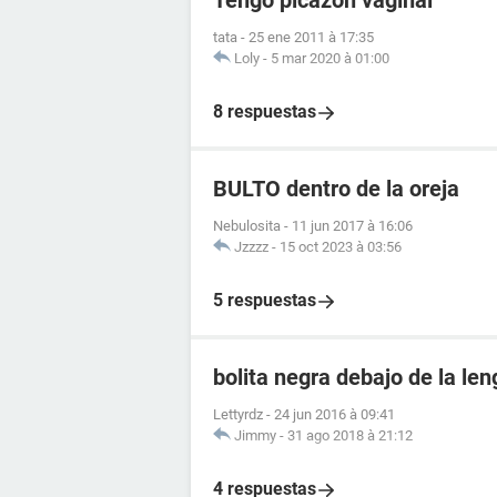
Tengo picazón vaginal
tata
-
25 ene 2011 à 17:35
Loly
-
5 mar 2020 à 01:00
8 respuestas
BULTO dentro de la oreja
Nebulosita
-
11 jun 2017 à 16:06
Jzzzz
-
15 oct 2023 à 03:56
5 respuestas
bolita negra debajo de la le
Lettyrdz
-
24 jun 2016 à 09:41
Jimmy
-
31 ago 2018 à 21:12
4 respuestas