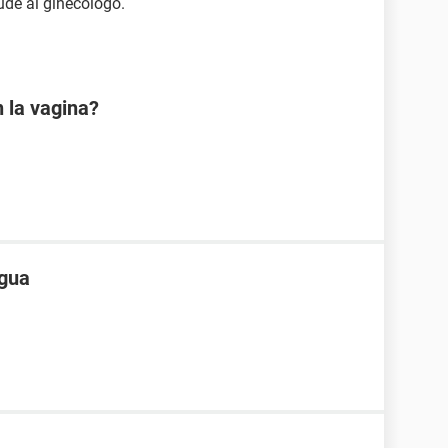
ude al ginecólogo.
 la vagina?
ngua