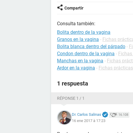
Compartir
Consulta también:
Bolita dentro de la vagina
Granos en la vagina
-
Fichas práctic
Bolita blanca dentro del párpado
-
F
Condon dentro de la vagina
-
Fichas
Manchas en la vagina
-
Fichas práct
Ardor en la vagina
-
Fichas prácticas
1 respuesta
RÉPONSE 1 / 1
Dr. Carlos Salinas
16.108
16 ene 2017 à 17:23