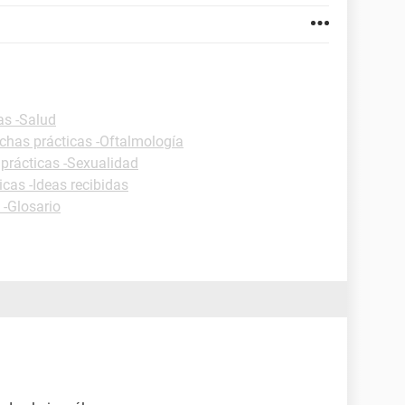
as -Salud
ichas prácticas -Oftalmología
 prácticas -Sexualidad
icas -Ideas recibidas
 -Glosario