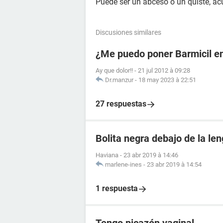
Puede ser un abceso o un quiste, ac
Discusiones similares
¿Me puedo poner Barmicil en
Ay que dolor!!
-
21 jul 2012 à 09:28
Dr.manzur
-
18 may 2023 à 22:51
27 respuestas
Bolita negra debajo de la le
Haviana
-
23 abr 2019 à 14:46
marlene-ines
-
23 abr 2019 à 14:54
1 respuesta