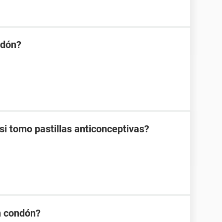
ndón?
 tomo pastillas anticonceptivas?
n condón?