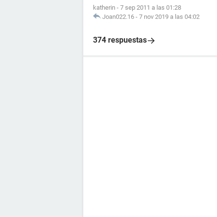
katherin
-
7 sep 2011 a las 01:28
Joan022.16
-
7 nov 2019 a las 04:02
374 respuestas