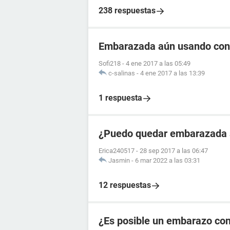
238 respuestas
Embarazada aún usando co
Sofi218
-
4 ene 2017 a las 05:49
c-salinas
-
4 ene 2017 a las 13:39
1 respuesta
¿Puedo quedar embarazada si
Erica240517
-
28 sep 2017 a las 06:47
Jasmin
-
6 mar 2022 a las 03:31
12 respuestas
¿Es posible un embarazo co