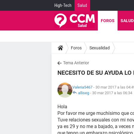
High-Tech
Salud
FOROS
SALUD
Foros
Sexualidad
Tema Anterior
NECESITO DE SU AYUDA LO
Valeria5467
- 30 mar 2017 a las 04:4
alliseg
-
30 mar 2017 a las 06:34
Hola
Por favor me urge muchísimo que co
Tuve relaciones sexuales con mi nov
ya es 29 y no me a bajado, a veces
que tengo un embarazo psicológico