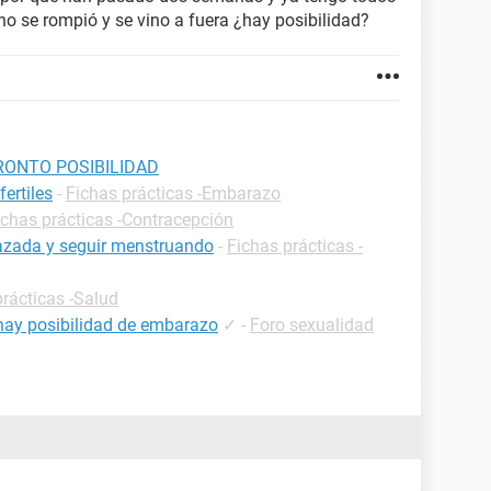
no se rompió y se vino a fuera ¿hay posibilidad?
RONTO POSIBILIDAD
ertiles
-
Fichas prácticas -Embarazo
ichas prácticas -Contracepción
razada y seguir menstruando
-
Fichas prácticas -
prácticas -Salud
hay posibilidad de embarazo
✓
-
Foro sexualidad