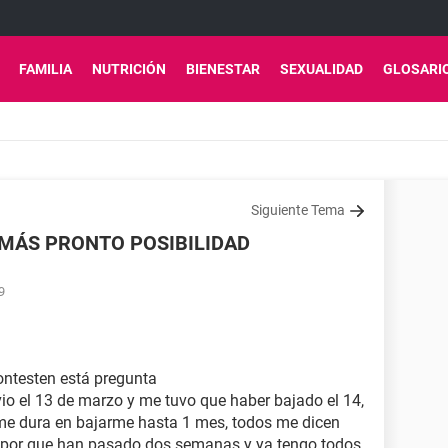
FAMILIA
NUTRICIÓN
BIENESTAR
SEXUALIDAD
GLOSARI
Siguiente Tema
 MÁS PRONTO POSIBILIDAD
9
ntesten está pregunta
io el 13 de marzo y me tuvo que haber bajado el 14,
 me dura en bajarme hasta 1 mes, todos me dicen
 por que han pasado dos semanas y ya tengo todos