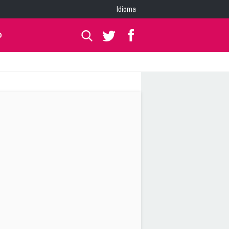
Idioma
O