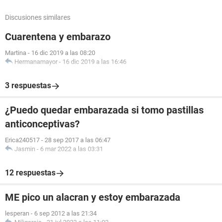
Discusiones similares
Cuarentena y embarazo
Martina
-
16 dic 2019 a las 08:20
Hermanamayor
-
16 dic 2019 a las 16:46
3 respuestas
¿Puedo quedar embarazada si tomo pastillas
anticonceptivas?
Erica240517
-
28 sep 2017 a las 06:47
Jasmin
-
6 mar 2022 a las 03:31
12 respuestas
ME pico un alacran y estoy embarazada
lesperan
-
6 sep 2012 a las 21:34