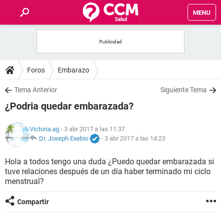
MENU
INICIO
FOROS
Foros
Embarazo
SALUD
Tema Anterior
Siguiente Tema
¿Podria quedar embarazada?
FAMILIA
Victoria.ag
- 3 abr 2017 a las 11:37
NUTRICIÓN
Dr. Joseph Exebio
-
3 abr 2017 a las 14:23
Hola a todos tengo una duda ¿Puedo quedar embarazada si
BIENESTAR
tuve relaciones después de un día haber terminado mi ciclo
menstrual?
SEXUALIDAD
Compartir
GLOSARIO