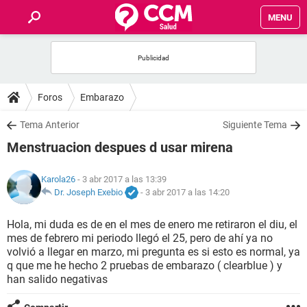
MENU
INICIO
FOROS
Foros
Embarazo
SALUD
Tema Anterior
Siguiente Tema
Menstruacion despues d usar mirena
FAMILIA
Karola26
- 3 abr 2017 a las 13:39
NUTRICIÓN
Dr. Joseph Exebio
-
3 abr 2017 a las 14:20
Hola, mi duda es de en el mes de enero me retiraron el diu, el
BIENESTAR
mes de febrero mi periodo llegó el 25, pero de ahí ya no
volvió a llegar en marzo, mi pregunta es si esto es normal, ya
SEXUALIDAD
q que me he hecho 2 pruebas de embarazo ( clearblue ) y
han salido negativas
GLOSARIO