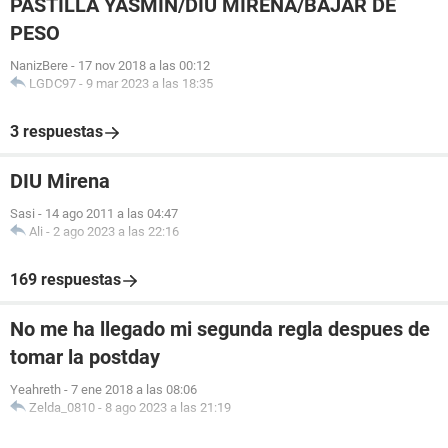
PASTILLA YASMÍN/DIU MIRENA/BAJAR DE
PESO
NanizBere
-
17 nov 2018 a las 00:12
LGDC97
-
9 mar 2023 a las 18:35
3 respuestas
DIU Mirena
Sasi
-
14 ago 2011 a las 04:47
Ali
-
2 ago 2023 a las 22:16
169 respuestas
No me ha llegado mi segunda regla despues de
tomar la postday
Yeahreth
-
7 ene 2018 a las 08:06
Zelda_0810
-
8 ago 2023 a las 21:19