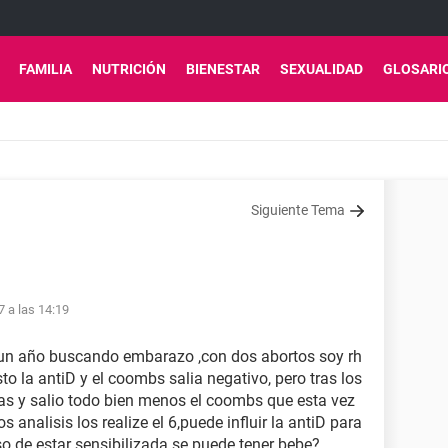
FAMILIA
NUTRICIÓN
BIENESTAR
SEXUALIDAD
GLOSARI
Siguiente Tema
7 a las 14:19
o un año buscando embarazo ,con dos abortos soy rh
 la antiD y el coombs salia negativo, pero tras los
as y salio todo bien menos el coombs que esta vez
los analisis los realize el 6,puede influir la antiD para
so de estar sensibilizada se puede tener bebe?