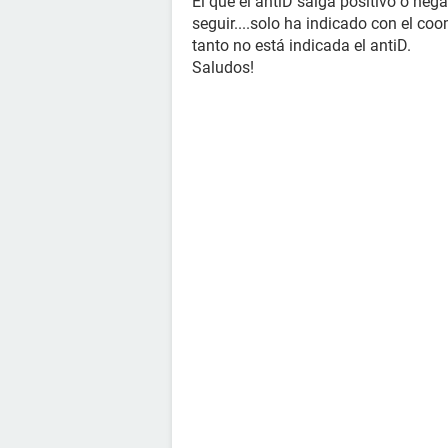
El que el antiD salga positivo o nega
seguir....solo ha indicado con el co
tanto no está indicada el antiD.
Saludos!