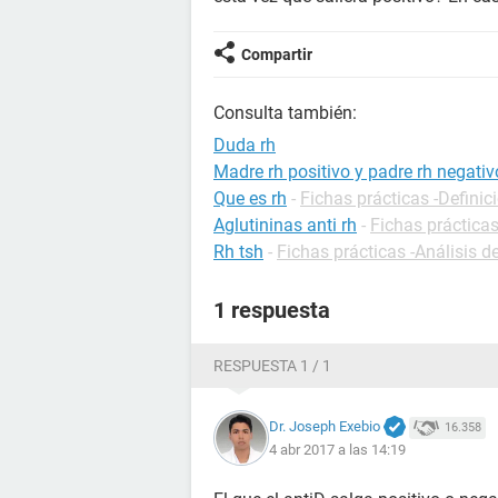
Compartir
Consulta también:
Duda rh
Madre rh positivo y padre rh negativ
Que es rh
-
Fichas prácticas -Definic
Aglutininas anti rh
-
Fichas prácticas
Rh tsh
-
Fichas prácticas -Análisis d
1 respuesta
RESPUESTA 1 / 1
Dr. Joseph Exebio
16.358
4 abr 2017 a las 14:19