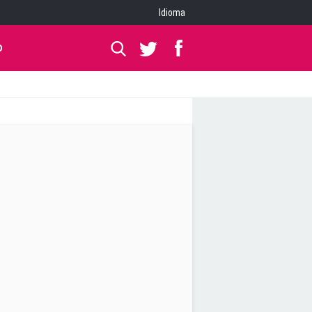
Idioma
O