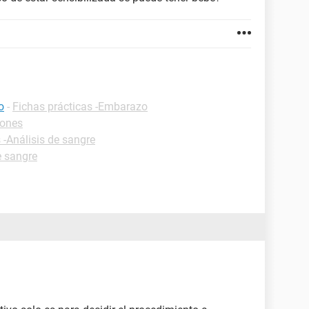
o
-
Fichas prácticas -Embarazo
iones
 -Análisis de sangre
e sangre