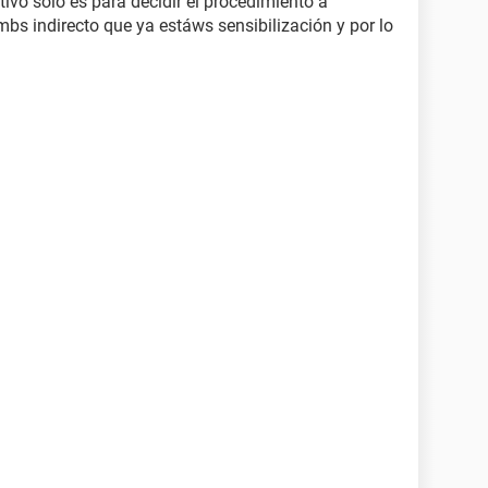
tivo solo es para decidir el procedimiento a
ombs indirecto que ya estáws sensibilización y por lo