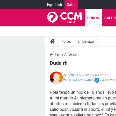
High-Tech
Salud
FOROS
SALUD
Foros
Embarazo
Tema Anterior
Duda rh
Patry29
- 4 abr 2017 a las 11:43
Dr. Joseph Exebio
-
4 abr 201
Hola tengo un hijo de 10 años llev
A- mi marido A+ siempre me an puesto
abortos me hicieron todas las prueb
salio positivo,sufri el aborto el 28 y 
esta vez que saliera positivo? En ca