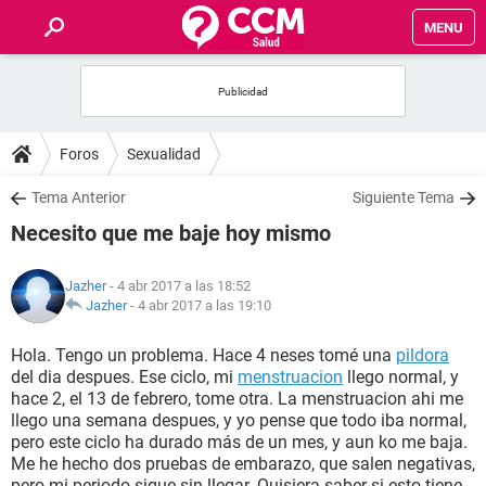
MENU
INICIO
FOROS
Foros
Sexualidad
SALUD
Tema Anterior
Siguiente Tema
Necesito que me baje hoy mismo
FAMILIA
Jazher
- 4 abr 2017 a las 18:52
NUTRICIÓN
Jazher
-
4 abr 2017 a las 19:10
Hola. Tengo un problema. Hace 4 neses tomé una
pildora
BIENESTAR
del dia despues. Ese ciclo, mi
menstruacion
llego normal, y
hace 2, el 13 de febrero, tome otra. La menstruacion ahi me
SEXUALIDAD
llego una semana despues, y yo pense que todo iba normal,
pero este ciclo ha durado más de un mes, y aun ko me baja.
Me he hecho dos pruebas de embarazo, que salen negativas,
GLOSARIO
pero mi periodo sigue sin llegar. Quisiera saber si esto tiene