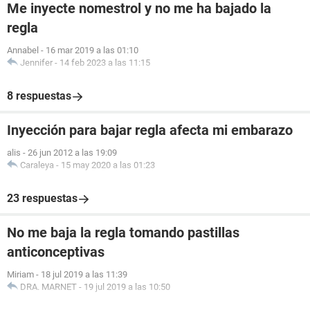
Me inyecte nomestrol y no me ha bajado la
regla
Annabel
-
16 mar 2019 a las 01:10
Jennifer
-
14 feb 2023 a las 11:15
8 respuestas
Inyección para bajar regla afecta mi embarazo
alis
-
26 jun 2012 a las 19:09
Caraleya
-
15 may 2020 a las 01:23
23 respuestas
No me baja la regla tomando pastillas
anticonceptivas
Miriam
-
18 jul 2019 a las 11:39
DRA. MARNET
-
19 jul 2019 a las 10:50