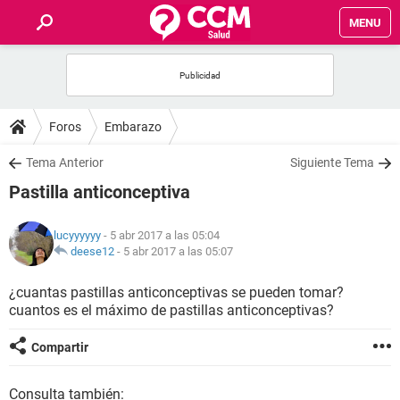
MENU
INICIO
FOROS
Foros
Embarazo
SALUD
Tema Anterior
Siguiente Tema
Pastilla anticonceptiva
FAMILIA
lucyyyyyy
- 5 abr 2017 a las 05:04
NUTRICIÓN
deese12
-
5 abr 2017 a las 05:07
¿cuantas pastillas anticonceptivas se pueden tomar?
BIENESTAR
cuantos es el máximo de pastillas anticonceptivas?
SEXUALIDAD
Compartir
GLOSARIO
Consulta también: