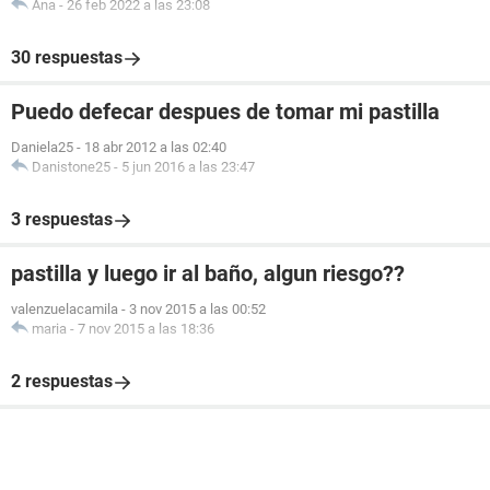
Ana
-
26 feb 2022 a las 23:08
30 respuestas
Puedo defecar despues de tomar mi pastilla
Daniela25
-
18 abr 2012 a las 02:40
Danistone25
-
5 jun 2016 a las 23:47
3 respuestas
pastilla y luego ir al baño, algun riesgo??
valenzuelacamila
-
3 nov 2015 a las 00:52
maria
-
7 nov 2015 a las 18:36
2 respuestas