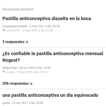
Discusiones similares
Pastilla anticonceptiva disuelta en la boca
Caaaaaaamiiiiiiiiiiii
-
2 may 2021 a las 05:54
jessi2731
-
2 may 2021 a las 21:28
3 respuestas
¿Es confiable la pastilla anticonceptiva mensual
Nogest?
edilysnoop
-
30 nov 2013 a las 13:49
Laura
-
10 jun 2022 a las 19:16
206 respuestas
una pastilla anticonceptiva un dia equivocado
paula
-
22 nov 2011 a las 20:56