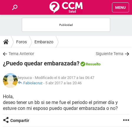
MENU
INICIO
FOROS
Foros
Embarazo
SALUD
Tema Anterior
Siguiente Tema
¿Puedo quedar embarazada?
Resuelto
FAMILIA
beyouca
- Modificado el 6 abr 2017 a las 06:47
NUTRICIÓN
Fabiolacruz
-
5 abr 2017 a las 20:46
Hola,
BIENESTAR
deseo tener un bb si se me fue el periodo el primer día y
estuve con mi esposo puedo quedar embarazada o no?
SEXUALIDAD
Compartir
GLOSARIO