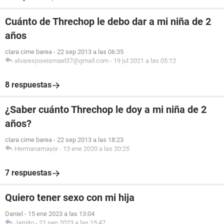
Cuánto de Threchop le debo dar a mi niña de 2
años
clara cime barea
-
22 sep 2013 a las 06:35
alvaresjoseismael37@gmail.com
-
19 jul 2021 a las 05:12
8 respuestas
¿Saber cuánto Threchop le doy a mi niña de 2
años?
clara cime barea
-
22 sep 2013 a las 18:23
Hermanamayor
-
13 ene 2020 a las 20:25
7 respuestas
Quiero tener sexo con mi hija
Daniel
-
15 ene 2023 a las 13:04
Jamito
-
21 sep 2023 a las 15:47