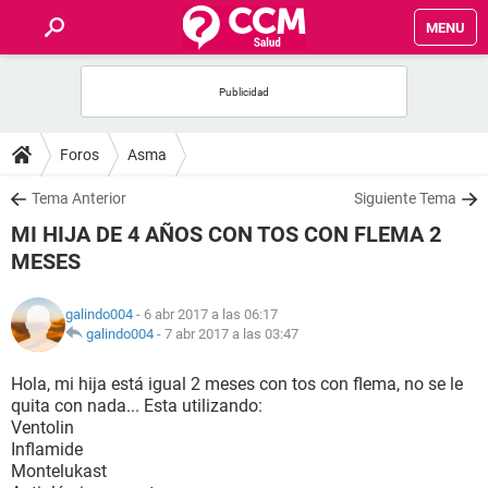
MENU
INICIO
FOROS
Foros
Asma
SALUD
Tema Anterior
Siguiente Tema
MI HIJA DE 4 AÑOS CON TOS CON FLEMA 2
FAMILIA
MESES
NUTRICIÓN
galindo004
- 6 abr 2017 a las 06:17
galindo004
-
7 abr 2017 a las 03:47
BIENESTAR
Hola, mi hija está igual 2 meses con tos con flema, no se le
quita con nada... Esta utilizando:
SEXUALIDAD
Ventolin
Inflamide
Montelukast
GLOSARIO