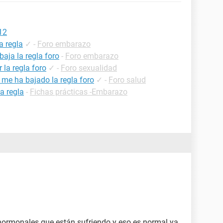
12
a regla
✓
-
Foro embarazo
aja la regla foro
-
Foro embarazo
la regla foro
✓
-
Foro sexualidad
 me ha bajado la regla foro
✓
-
Foro salud
a regla
-
Fichas prácticas -Embarazo
hormonales que están sufriendo y eso es normal ya