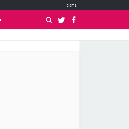
Idioma
O