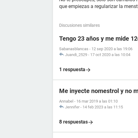
que empiezas a regularizar la mens
Discusiones similares
Tengo 23 años y me mide 1
Sabanasblancas
-
12 sep 2020 a las 19:06
Juandi_2529
-
17 oct 2020 a las 10:04
1 respuesta
Me inyecte nomestrol y no m
Annabel
-
16 mar 2019 a las 01:10
Jennifer
-
14 feb 2023 a las 11:15
8 respuestas