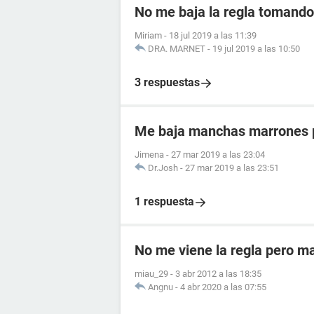
No me baja la regla tomando 
Miriam
-
18 jul 2019 a las 11:39
DRA. MARNET
-
19 jul 2019 a las 10:50
3 respuestas
Me baja manchas marrones p
Jimena
-
27 mar 2019 a las 23:04
Dr.Josh
-
27 mar 2019 a las 23:51
1 respuesta
No me viene la regla pero m
miau_29
-
3 abr 2012 a las 18:35
Angnu
-
4 abr 2020 a las 07:55