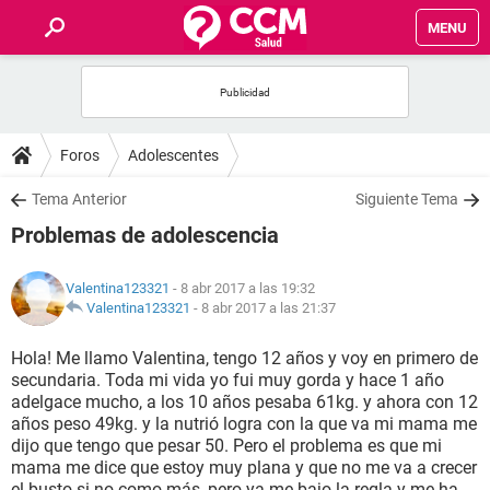
MENU
INICIO
FOROS
Foros
Adolescentes
SALUD
Tema Anterior
Siguiente Tema
Problemas de adolescencia
FAMILIA
Valentina123321
- 8 abr 2017 a las 19:32
NUTRICIÓN
Valentina123321
-
8 abr 2017 a las 21:37
Hola! Me llamo Valentina, tengo 12 años y voy en primero de
BIENESTAR
secundaria. Toda mi vida yo fui muy gorda y hace 1 año
adelgace mucho, a los 10 años pesaba 61kg. y ahora con 12
SEXUALIDAD
años peso 49kg. y la nutrió logra con la que va mi mama me
dijo que tengo que pesar 50. Pero el problema es que mi
mama me dice que estoy muy plana y que no me va a crecer
GLOSARIO
el busto si no como más, pero ya me bajo la regla y me ha