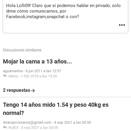
Hola Lolli09! Claro que sí podemos hablar en privado, solo
dime cómo comunicarnos, por
Facebook,instagram,snapchat o con?
Discusiones similares
Mojar la cama a 13 años...
aguamarina
-
6 jun 2011 a las 12:57
Maira
-
1 feb 2018 a las 13:20
2 respuestas
Tengo 14 años mido 1.54 y peso 40kg es
normal?
Arianaycoreanoz@gmail.com
-
4 sep 2021 a las 00:56
Rut03
-
4 sep 2021 a las 04:05