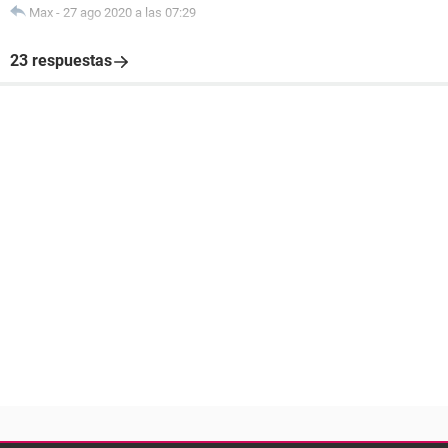
Max
-
27 ago 2020 a las 07:29
23 respuestas