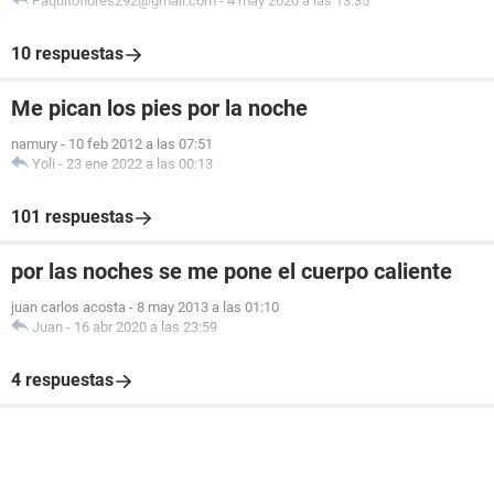
Paquitoflores292@gmail.com
-
4 may 2020 a las 13:35
10 respuestas
Me pican los pies por la noche
namury
-
10 feb 2012 a las 07:51
Yoli
-
23 ene 2022 a las 00:13
101 respuestas
por las noches se me pone el cuerpo caliente
juan carlos acosta
-
8 may 2013 a las 01:10
Juan
-
16 abr 2020 a las 23:59
4 respuestas