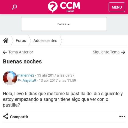
MENU
INICIO
FOROS
Foros
Adolescentes
SALUD
Tema Anterior
Siguiente Tema
Buenas noches
FAMILIA
marlenne2
- 13 abr 2017 a las 09:37
NUTRICIÓN
Anyeliz9
-
13 abr 2017 a las 11:59
Hola, llevo 6 dias que me tomé la pastilla del día siguiente y
BIENESTAR
estoy empezando a sangrar, tiene algo que ver con o
pastilla?
SEXUALIDAD
Compartir
GLOSARIO