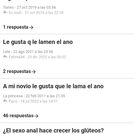
Torres
-
27 oct 2019 a las 03:34
Dr.Josh
-
27 oct 2019 a las 22:39
1 respuesta
Le gusta q le lamen el ano
Lele
-
22 ago 2021 a las 23:56
Fatima44
-
23 dic 2022 a las 00:22
2 respuestas
A mi novio le gusta que le lama el ano
La princesa
-
22 feb 2011 a las 21:35
Paco
-
18 jul 2023 a las 14:51
46 respuestas
¿El sexo anal hace crecer los glúteos?