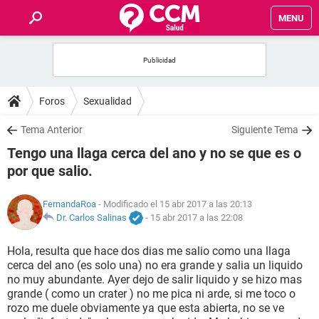
MENU
INICIO
FOROS
Foros
Sexualidad
SALUD
Tema Anterior
Siguiente Tema
Tengo una llaga cerca del ano y no se que es o
FAMILIA
por que salio.
NUTRICIÓN
FernandaRoa
- Modificado el 15 abr 2017 a las 20:13
Dr. Carlos Salinas
-
15 abr 2017 a las 22:08
BIENESTAR
Hola, resulta que hace dos dias me salio como una llaga
cerca del ano (es solo una) no era grande y salia un liquido
SEXUALIDAD
no muy abundante. Ayer dejo de salir liquido y se hizo mas
grande ( como un crater ) no me pica ni arde, si me toco o
rozo me duele obviamente ya que esta abierta, no se ve
GLOSARIO