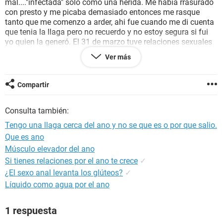
mal...."infectada" solo como una herida. Me habia rrasurado
con presto y me picaba demasiado entonces me rasque
tanto que me comenzo a arder, ahi fue cuando me di cuenta
que tenia la llaga pero no recuerdo y no estoy segura si fui
yo quien la generó. El 31 de marzo tuve relaciones sexuales
pero utilizamos condon y visiblemente no habia nada fuera
Ver más
de lo normal, estaba bien. Yo pienso que si hubiera sido algo
por transmision lo hubiera tenido en la boca o no? Ya que
tambien tuvimos sexo oral. ¿Podria ser que por rascarme
Compartir
mucho yo misma me rompi y se genero esta llaga?, o que
sea algo por transmision sexual?, que es lo que me tiene
Consulta también:
preocupada. ¿Que hago para sanarlo?, deberia ir a medico?
Necesito ayuda o alguna idea de que es lo que podria tener
Tengo una llaga cerca del ano y no se que es o por que salio.
porfavor, gracias.
Que es ano
Músculo elevador del ano
Si tienes relaciones por el ano te crece
✓
¿El sexo anal levanta los glúteos?
✓
Líquido como agua por el ano
1 respuesta