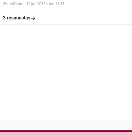
mdiestra
-
19 jun 2010 a las 14:35
3 respuestas