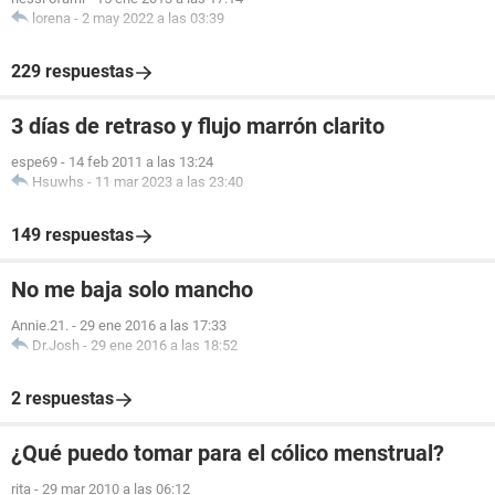
lorena
-
2 may 2022 a las 03:39
229 respuestas
3 días de retraso y flujo marrón clarito
espe69
-
14 feb 2011 a las 13:24
Hsuwhs
-
11 mar 2023 a las 23:40
149 respuestas
No me baja solo mancho
Annie.21.
-
29 ene 2016 a las 17:33
Dr.Josh
-
29 ene 2016 a las 18:52
2 respuestas
¿Qué puedo tomar para el cólico menstrual?
rita
-
29 mar 2010 a las 06:12