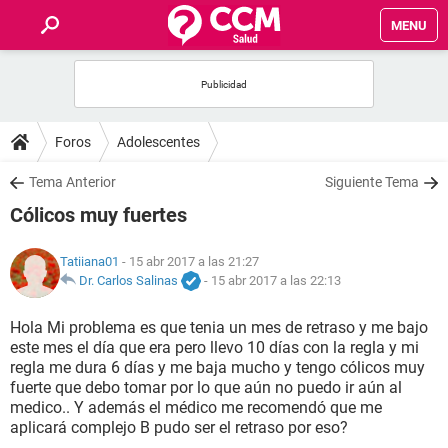
MENU
INICIO
FOROS
Foros
Adolescentes
SALUD
Tema Anterior
Siguiente Tema
Cólicos muy fuertes
FAMILIA
Tatiiana01
- 15 abr 2017 a las 21:27
NUTRICIÓN
Dr. Carlos Salinas
-
15 abr 2017 a las 22:13
Hola Mi problema es que tenia un mes de retraso y me bajo
BIENESTAR
este mes el día que era pero llevo 10 días con la regla y mi
regla me dura 6 días y me baja mucho y tengo cólicos muy
SEXUALIDAD
fuerte que debo tomar por lo que aún no puedo ir aún al
medico.. Y además el médico me recomendó que me
aplicará complejo B pudo ser el retraso por eso?
GLOSARIO